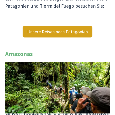
Patagonien und Tierra del Fuego besuchen Sie:
Unsere Reisen nach Patagonien
Amazonas
Der Amazonas-Regenwald ist die größte „Lunge“
der Erde. Er bindet mehr CO2 und setzt mehr
Sauerstoff frei als alle Wälder in Nordamerika und
Europa zusammen. Der Amazonas ist der größte
Wald der Welt und erstreckt sich über 4828 km
von den Anden bis zum Atlantik und durch neun
Länder in Südamerika. Die Hälfte aller weltweiten