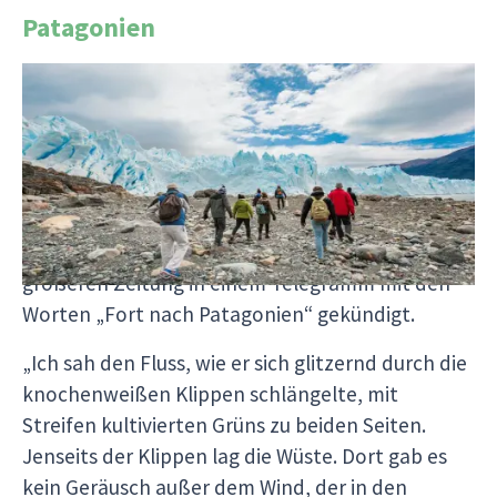
Patagonien
Patagonien ist eine unglaublich menschenleere
und wunderschöne Region an der Südspitze
Südamerikas und erstreckt sich in Chile und
Argentinien. Der Autor Bruce Chatwin hat
angeblich verzaubert von der Abgeschiedenheit
und Schönheit der Region seinen Job bei einer
größeren Zeitung in einem Telegramm mit den
Worten „Fort nach Patagonien“ gekündigt.
„Ich sah den Fluss, wie er sich glitzernd durch die
knochenweißen Klippen schlängelte, mit
Streifen kultivierten Grüns zu beiden Seiten.
Jenseits der Klippen lag die Wüste. Dort gab es
kein Geräusch außer dem Wind, der in den