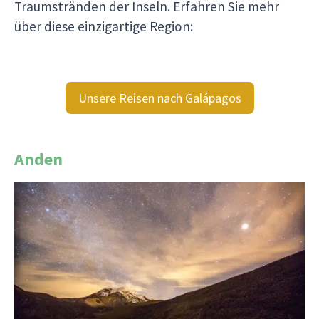
Traumstränden der Inseln. Erfahren Sie mehr
über diese einzigartige Region:
Unsere Reisen nach Galápagos
Anden
Die Anden sind eine gewaltige Gebirgskette, die
sich über die gesamte Westküste Südamerikas
erstreckt. Sie verlaufen durch sieben
südamerikanische Länder, die auch die
Andenländer genannt werden: Argentinien,
Bolivien, Chile, Ecuador, Kolumbien, Peru und