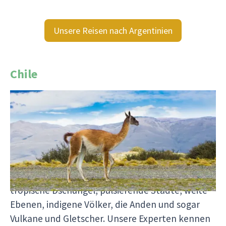
Unsere Reisen nach Argentinien
Chile
Vom subtropischen Norden bis zum eisigen,
subarktischen Süden, von den Wüsten bis zum
Grasland der Pampas macht seine unglaubliche
Naturvielfalt Chile in Südamerika zu einem
absolut sehenswerten Reiseziel. Nur hier finden
Sie auf einer einzigen Reise so viel Abwechslung:
tropische Dschungel, pulsierende Städte, weite
Ebenen, indigene Völker, die Anden und sogar
Vulkane und Gletscher. Unsere Experten kennen