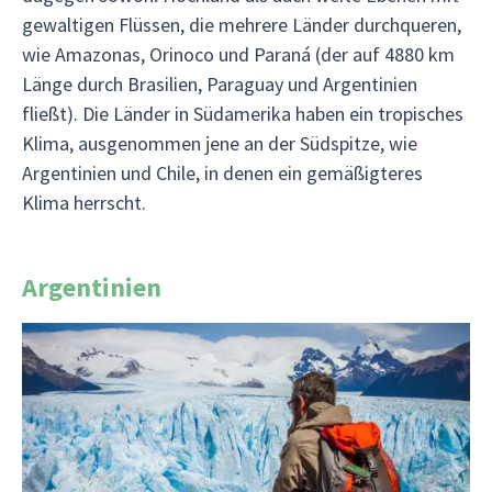
gewaltigen Flüssen, die mehrere Länder durchqueren,
wie Amazonas, Orinoco und Paraná (der auf 4880 km
Länge durch Brasilien, Paraguay und Argentinien
fließt). Die Länder in Südamerika haben ein tropisches
Klima, ausgenommen jene an der Südspitze, wie
Argentinien und Chile, in denen ein gemäßigteres
Klima herrscht.
Argentinien
Argentinien ist der Geburtsort des Tango und die
Heimat der Gauchos, die immer noch mit ihren
riesigen Rinderherden durch die Pampas ziehen.
Außerdem ist es das vielleicht
fußballverrückteste Land der Welt. In den