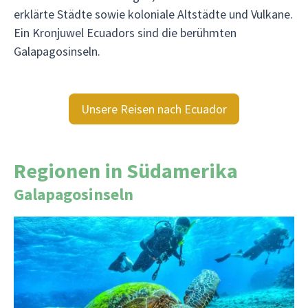
erklärte Städte sowie koloniale Altstädte und Vulkane.
Ein Kronjuwel Ecuadors sind die berühmten
Galapagosinseln.
Unsere Reisen nach Ecuador
Regionen in Südamerika
Galapagosinseln
Die zu Ecuador gehörenden Galapagosinseln
liegen beidseitig des Äquators knapp 1000 km vor
der Westküste des Festlandes. Die Inseln wurden
weltberühmt durch Charles Darwins Buch Die