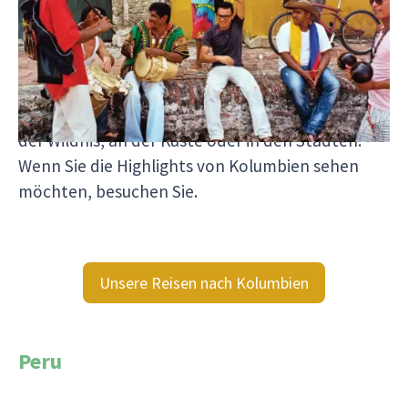
blühende Kaffeeregion und eine fantastische
Tierwelt. Hier gibt es mehr Vogelarten pro
Quadratkilometer als in ganz Europa und
Nordamerika zusammen. Dazu können Sie noch
unzählige fantastische Aktivitäten machen, ob in
der Wildnis, an der Küste oder in den Städten.
Wenn Sie die Highlights von Kolumbien sehen
möchten, besuchen Sie.
Unsere Reisen nach Kolumbien
Peru