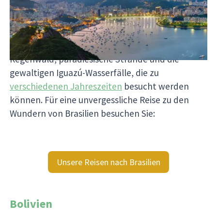
atemberaubender Natur. Seine Kultur vereint
starke afrikanische Einflüsse, mitreißende
Sambamusik und prachtvolle Gebäude. Zu seinen
Naturwundern gehören der riesige Amazonas-
Regenwald, paradiesische Strände und die
gewaltigen Iguazú-Wasserfälle, die zu
verschiedenen Jahreszeiten
besucht werden
können. Für eine unvergessliche Reise zu den
Wundern von Brasilien besuchen Sie:
Unsere Reisen nach Brasilien
Bolivien