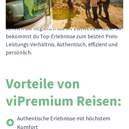
Zwischenhändler, dafür mit echten Südamerika-
Profis vor Ort. Alle unsere Mitarbeitenden
sprechen Spanisch oder Portugiesisch und
kennen die Regionen wie ihr zweites Zuhause. So
bekommst du Top-Erlebnisse zum besten Preis-
Leistungs-Verhältnis. Authentisch, effizient und
persönlich.
Vorteile von
viPremium Reisen:
Authentische Erlebnisse mit höchstem
Komfort