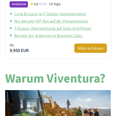
4,8
(
143
)
16 Tage
VIPREMIUM
Lima & Cusco: je 7-Gänge-Gourmetmenü
Nur bei uns: VIP-Bus auf der Panamericana
Titicaca: Übernachtung auf Uros-Schilfinsel
Bei uns: An- & Abreise in Business Class
Ab:
Mehr erfahren
9.950 EUR
Warum Viventura?
Weil wir seit über 25 Jahren nichts anderes tun,
als Südamerika-Träume wahr zu machen. Unsere
Reisen werden direkt von uns organisiert – ohne