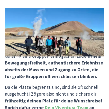
Durch unsere bewusst kleine Gruppengröße
entstehen
intensive Begegnungen – mit
Mitreisenden, unseren Reiseleitern und den
lokalen Gemeinschaften
. Unsere Guides können
individuell auf Fragen eingehen, Aktivitäten
flexibel anpassen und ihr Wissen persönlich
teilen. Kleine Gruppen ermöglichen zudem
mehr
Bewegungsfreiheit, authentischere Erlebnisse
abseits der Massen und Zugang zu Orten, die
für große Gruppen oft verschlossen bleiben.
Da die Plätze begrenzt sind, sind sie oft schnell
ausgebucht! Zögere also nicht und sichere dir
frühzeitig deinen Platz für deine Wunschreise!
Sprich dafür gerne
Dein Viventura-Team
an.