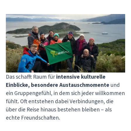
Mit Viventura reist du in kleinen Gruppen –
für
echte Begegnungen und ein respektvolles
Miteinander mit den Menschen vor Ort
. Unsere
Reisen sind so gestaltet, dass du Südamerika in
einer warmen, persönlichen Atmosphäre erleben
kannst.
Das schafft Raum für
intensive kulturelle
Einblicke, besondere Austauschmomente
und
ein Gruppengefühl, in dem sich jeder willkommen
fühlt. Oft entstehen dabei Verbindungen, die
über die Reise hinaus bestehen bleiben – als
echte Freundschaften.