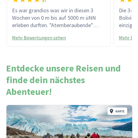
Es war grandios was wir in diesen 3
Die 3-w
Wochen von 0 m bis auf 5000 m üNN
Bolivien
erleben durften. "Atemberaubende"
einzigar
Höhen, unendliche Weiten,
Eindrüc
Mehr Bewertungen sehen
Mehr Be
beeindruckende Monumente und
zum Tei
besonders unsere tolle Reiseleiterin
Hervorh
"Pili" machte diesen Trip zu einem
Organis
außergewöhnlichen Erlebnis. Daneben
freundli
Entdecke unsere Reisen und
war die Reise top organisiert und die
Wohl un
Auswahl der Unterkünfte hat uns sehr
Reiselei
finde dein nächstes
gut gefallen.
fachkund
Abenteuer!
Unterkün
Erwartun
bleibt n
KARTE
zuhause.
an das 