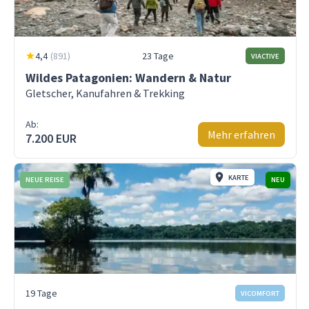
4,4
(
891
)
23 Tage
VIACTIVE
Wildes Patagonien: Wandern & Natur
Gletscher, Kanufahren & Trekking
Ab:
Mehr erfahren
7.200 EUR
KARTE
NEUE REISE
NEU
19 Tage
VICOMFORT