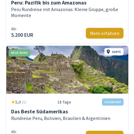
Peru: Pazifik bis zum Amazonas
Peru Rundreise mit Amazonas: Kleine Gruppe, große
Momente
Ab:
Mehr erfahren
5.200 EUR
KARTE
NEUE REISE
5,0
(
1
)
18 Tage
VICOMFORT
Das Beste Südamerikas
Rundreise Peru, Bolivien, Brasilien & Argentinien
Ab: