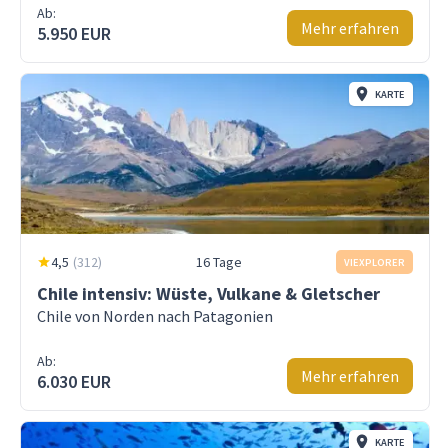
Ab:
Mehr erfahren
5.950 EUR
KARTE
4,5
(
312
)
16 Tage
VIEXPLORER
Chile intensiv: Wüste, Vulkane & Gletscher
Chile von Norden nach Patagonien
Ab:
Mehr erfahren
6.030 EUR
KARTE