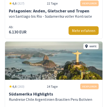
4,6
(
327
)
22 Tage
VIEXPLORER
Patagonien: Anden, Gletscher und Tropen
von Santiago bis Rio - Südamerika voller Kontraste
Ab:
Mehr erfahren
6.130 EUR
KARTE
4,6
(
263
)
24 Tage
VIEXPLORER
Südamerika Highlights
Rundreise Chile Argentinien Brasilien Peru Bolivien