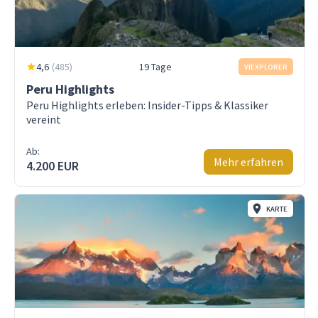
4,6
(
485
)
19 Tage
VIEXPLORER
Peru Highlights
Peru Highlights erleben: Insider-Tipps & Klassiker
vereint
Ab:
Mehr erfahren
4.200 EUR
KARTE