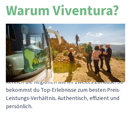
Warum Viventura?
Weil wir seit über 25 Jahren nichts anderes tun,
als Südamerika-Träume wahr zu machen. Unsere
Reisen werden direkt von uns organisiert – ohne
Zwischenhändler, dafür mit echten Südamerika-
Profis vor Ort. Alle unsere Mitarbeitenden
sprechen Spanisch oder Portugiesisch und
kennen die Regionen wie ihr zweites Zuhause. So
bekommst du Top-Erlebnisse zum besten Preis-
Leistungs-Verhältnis. Authentisch, effizient und
persönlich.