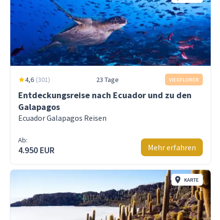
4,6
(
301
)
23 Tage
VIEXPLORER
Entdeckungsreise nach Ecuador und zu den
Galapagos
Ecuador Galapagos Reisen
Ab:
Mehr erfahren
4.950 EUR
KARTE