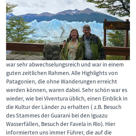
Die Reise hat meine schon hohen Erwartungen
übertroffen
Die Reise hat meine schon hohen Erwartungen
übertroffen. Wir hatten in Magali eine
hervorragende Reiseleiterin, bei der keine
Wünsche offen geblieben sind. Das Programm
war sehr abwechselungsreich und war in einem
guten zeitlichen Rahmen. Alle Highlights von
Patagonien, die ohne Wanderungen erreicht
werden können, waren dabei. Sehr schön war es
wieder, wie bei Viventura üblich, einen Einblick in
die Kultur der Länder zu erhalten ( z.B. Besuch
des Stammes der Guarani bei den Iguazu
Wasserfällen, Besuch der Favela in Rio). Hier
informierten uns immer Führer, die auf die