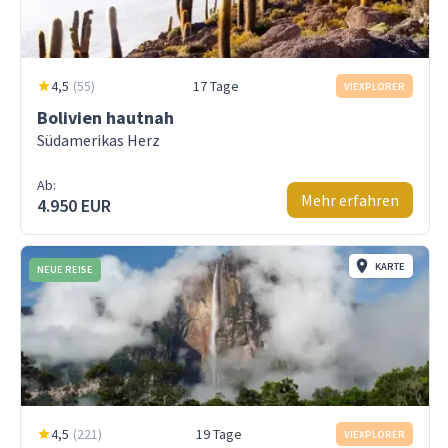
4,5
(
55
)
17 Tage
VIEXPLORER
Bolivien hautnah
Südamerikas Herz
Ab:
Mehr erfahren
4.950 EUR
KARTE
NEUE REISE
4,5
(
221
)
19 Tage
VIEXPLORER