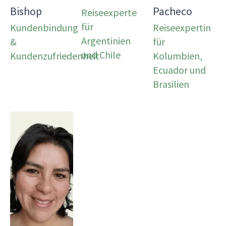
Bishop
Pacheco
Reiseexperte
für
Kundenbindung
Reiseexpertin
Argentinien
&
für
und Chile
Kundenzufriedenheit
Kolumbien,
Ecuador und
Brasilien