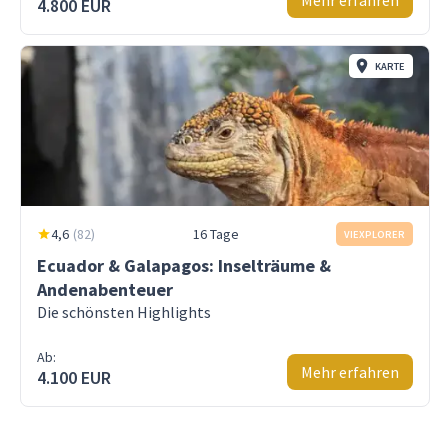
Mehr erfahren
4.800 EUR
KARTE
4,6
(
82
)
16 Tage
VIEXPLORER
Ecuador & Galapagos: Inselträume &
Andenabenteuer
Die schönsten Highlights
Ab:
Mehr erfahren
4.100 EUR