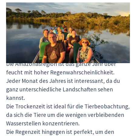
Amazonasregion
Beste Reisezeit: von Juni bis September, um die
Regenzeit zu vermeiden, oder von Oktober bis
Mai, während der Regenzeit.
Warum diese Monate ideal sind:
Die Amazonasregion ist das ganze Jahr über
feucht mit hoher Regenwahrscheinlichkeit.
Jeder Monat des Jahres ist interessant, da du
ganz unterschiedliche Landschaften sehen
kannst.
Die Trockenzeit ist ideal für die Tierbeobachtung,
da sich die Tiere um die wenigen verbleibenden
Wasserstellen konzentrieren.
Die Regenzeit hingegen ist perfekt, um den