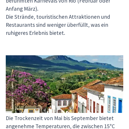
berühmten Karnevals von Rio (Februar oder
Anfang März).
Die Strände, touristischen Attraktionen und
Restaurants sind weniger überfüllt, was ein
ruhigeres Erlebnis bietet.
Minas Gerais (Belo Horizonte, Ouro Preto,
Tiradentes)
Beste Reisezeit: von Mai bis September
Warum diese Monate ideal sind:
Angenehmes Klima:
Die Trockenzeit von Mai bis September bietet
angenehme Temperaturen, die zwischen 15°C