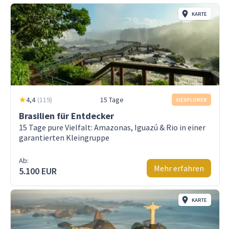
KARTE
4,4
(
119
)
15 Tage
VIEXPLORER
Brasilien für Entdecker
15 Tage pure Vielfalt: Amazonas, Iguazú & Rio in einer
garantierten Kleingruppe
Ab:
Mehr erfahren
5.100 EUR
KARTE