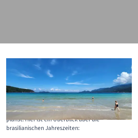
Brasilien liegt größtenteils auf der
Südhalbkugel
, wodurch die Jahreszeiten im
Vergleich zu Europa umgekehrt sind. Die beste
Reisezeit für
Brasilien Reisen
hängt stark von der
Region und deinen geplanten Aktivitäten ab,
insbesondere wenn du eine
Brasilien Rundreise
planst. Hier ist ein Überblick über die
brasilianischen Jahreszeiten: