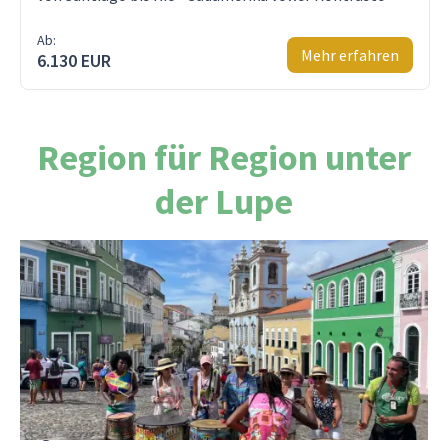
Ab:
Mehr erfahren
6.130 EUR
Region für Region unter
der Lupe
Salvador de Bahia
Beste Reisezeit: von März bis Mai und von
September bis November.
Warum diese Monate ideal sind:
Angenehmes Klima: