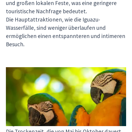
und großen lokalen Feste, was eine geringere
touristische Nachfrage bedeutet.
Die Hauptattraktionen, wie die Iguazu-
Wasserfälle, sind weniger überlaufen und
ermöglichen einen entspannteren und intimeren
Besuch.
Pantanal
Beste Reisezeit: von Mai bis Oktober, während
der Trockenzeit, ideal für die Tierbeobachtung.
Warum diese Monate ideal sind:
Angenehmes Klima:
Die Trockenzeit, die von Mai bis Oktober dauert,