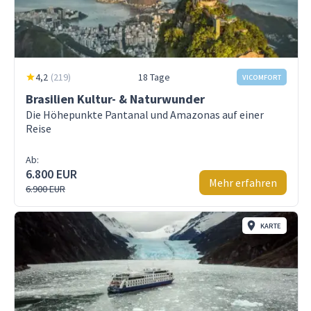
4,2
(
219
)
18 Tage
VICOMFORT
Brasilien Kultur- & Naturwunder
Die Höhepunkte Pantanal und Amazonas auf einer
Reise
Ab:
6.800 EUR
Mehr erfahren
6.900 EUR
KARTE