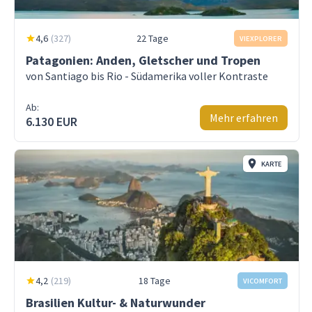
4,6
(
327
)
22 Tage
VIEXPLORER
Patagonien: Anden, Gletscher und Tropen
von Santiago bis Rio - Südamerika voller Kontraste
Ab:
Mehr erfahren
6.130 EUR
KARTE
4,2
(
219
)
18 Tage
VICOMFORT
Brasilien Kultur- & Naturwunder