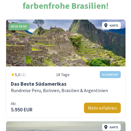
farbenfrohe Brasilien!
KARTE
NEUE REISE
5,0
(
1
)
18 Tage
VICOMFORT
Das Beste Südamerikas
Rundreise Peru, Bolivien, Brasilien & Argentinien
Ab:
Mehr erfahren
5.950 EUR
KARTE