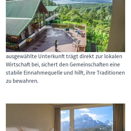
Ein einzigartiges Erlebnis, fernab vom Standard
großer Hotelketten
Durch die Zusammenarbeit mit lokalen
Unterkünften garantieren wir dir
außergewöhnliche Aufenthalte, die dich den
südamerikanischen Kulturen näherbringen. Jede
ausgewählte Unterkunft trägt direkt zur lokalen
Wirtschaft bei, sichert den Gemeinschaften eine
stabile Einnahmequelle und hilft, ihre Traditionen
zu bewahren.
Experten vor Ort für eine anspruchsvolle
Auswahl