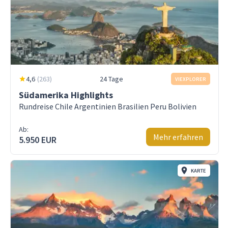
4,6
(
263
)
24 Tage
VIEXPLORER
Südamerika Highlights
Rundreise Chile Argentinien Brasilien Peru Bolivien
Ab:
Mehr erfahren
5.950 EUR
KARTE