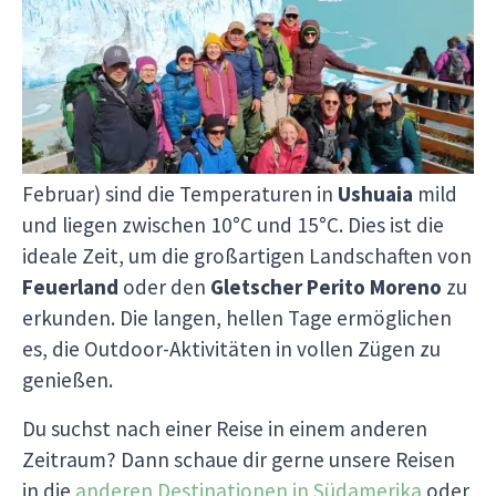
Von Ende Oktober bis Anfang März.
Warum diese Monate ideal sind:
Angenehmes Klima:
Während des Südsommers (Dezember bis
Februar) sind die Temperaturen in
Ushuaia
mild
und liegen zwischen 10°C und 15°C. Dies ist die
ideale Zeit, um die großartigen Landschaften von
Feuerland
oder den
Gletscher Perito Moreno
zu
erkunden. Die langen, hellen Tage ermöglichen
es, die Outdoor-Aktivitäten in vollen Zügen zu
genießen.
Du suchst nach einer Reise in einem anderen
Zeitraum? Dann schaue dir gerne unsere Reisen
in die
anderen Destinationen in Südamerika
oder