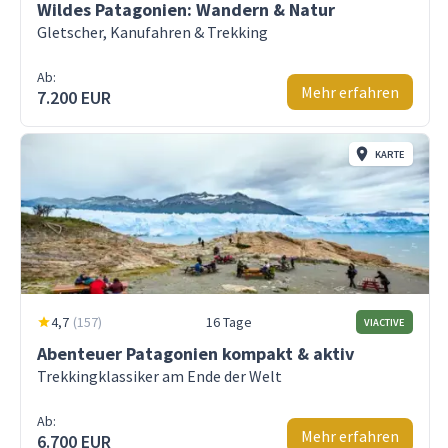
Wildes Patagonien: Wandern & Natur
Gletscher, Kanufahren & Trekking
Ab:
Mehr erfahren
7.200 EUR
KARTE
4,7
(
157
)
16 Tage
VIACTIVE
Abenteuer Patagonien kompakt & aktiv
Trekkingklassiker am Ende der Welt
Ab:
Mehr erfahren
6.700 EUR