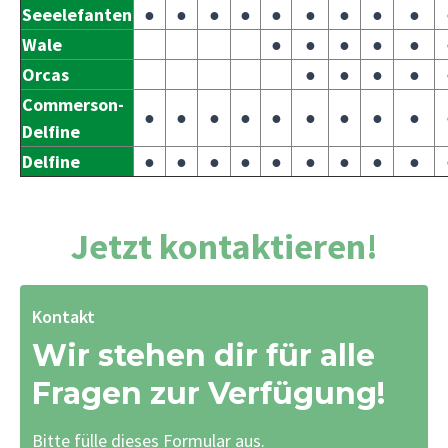
Seeelefanten
●
●
●
●
●
●
●
●
●
Wale
●
●
●
●
●
Orcas
●
●
●
●
Commerson-
●
●
●
●
●
●
●
●
●
Delfine
Delfine
●
●
●
●
●
●
●
●
●
Jetzt kontaktieren!
Kontakt
Wir stehen dir für alle
Fragen zur Verfügung!
Bitte fülle dieses Formular aus.