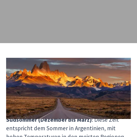
Argentinien
liegt in der südlichen Hemisphäre,
was die Jahreszeiten im Vergleich zu Europa
umkehrt.
Ein Überblick über die argentinischen
Jahreszeiten:
Südsommer (Dezember bis März)
: Diese Zeit
entspricht dem Sommer in Argentinien, mit
hohen Temperaturen in den meisten Regionen.