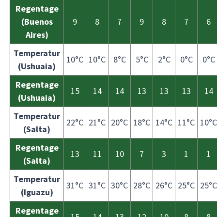
Regentage
(Buenos
9
8
7
9
8
7
6
Aires)
Temperatur
10°C
10°C
8°C
5°C
2°C
0°C
0°C
(Ushuaia)
Regentage
15
14
14
13
13
13
14
(Ushuaia)
Temperatur
22°C
21°C
20°C
18°C
14°C
11°C
10°C
(Salta)
Regentage
13
11
10
7
3
1
1
(Salta)
Temperatur
31°C
31°C
30°C
28°C
26°C
25°C
25°C
(Iguazu)
Regentage
15
14
13
12
10
8
8