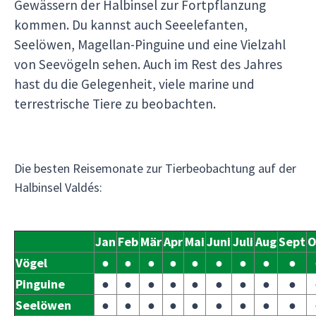
Gewässern der Halbinsel zur Fortpflanzung
kommen. Du kannst auch Seeelefanten,
Seelöwen, Magellan-Pinguine und eine Vielzahl
von Seevögeln sehen. Auch im Rest des Jahres
hast du die Gelegenheit, viele marine und
terrestrische Tiere zu beobachten.
Die besten Reisemonate zur Tierbeobachtung auf der
Halbinsel Valdés:
Jan
Feb
Mär
Apr
Mai
Juni
Juli
Aug
Sept
O
Vögel
●
●
●
●
●
●
●
●
●
Pinguine
●
●
●
●
●
●
●
●
●
Seelöwen
●
●
●
●
●
●
●
●
●