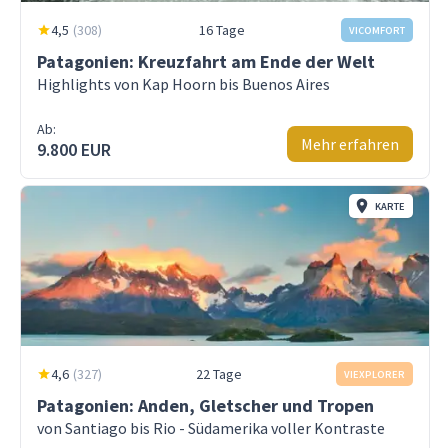
4,5
(
308
)
16 Tage
VICOMFORT
Patagonien: Kreuzfahrt am Ende der Welt
Highlights von Kap Hoorn bis Buenos Aires
Ab:
Mehr erfahren
9.800 EUR
KARTE
4,6
(
327
)
22 Tage
VIEXPLORER
Patagonien: Anden, Gletscher und Tropen
von Santiago bis Rio - Südamerika voller Kontraste