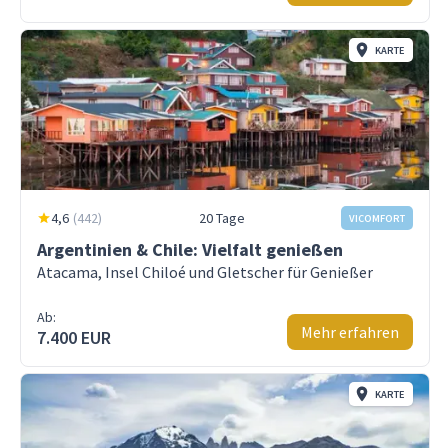
KARTE
4,6
(
442
)
20 Tage
VICOMFORT
Argentinien & Chile: Vielfalt genießen
Atacama, Insel Chiloé und Gletscher für Genießer
Ab:
Mehr erfahren
7.400 EUR
KARTE