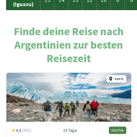
(Iguazu)
Finde deine Reise nach
Argentinien zur besten
Reisezeit
KARTE
4,4
(
891
)
23 Tage
VIACTIVE