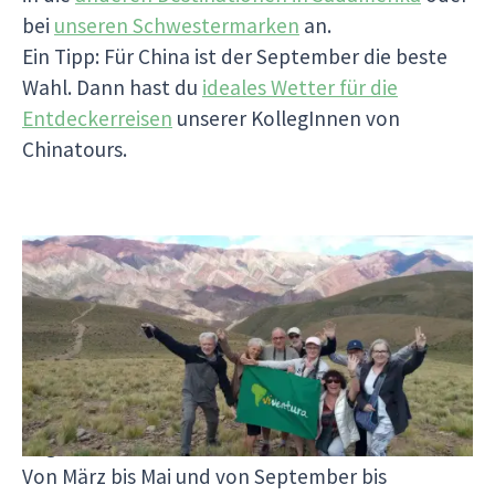
bei
unseren Schwestermarken
an.
Ein Tipp: Für China ist der September die beste
Wahl. Dann hast du
ideales Wetter für die
Entdeckerreisen
unserer KollegInnen von
Chinatours.
Salta und Jujuy (Nordwest-Argentinien)
Beste Reisezeit: von April bis Juni und von
September bis Oktober.
Warum diese Monate ideal sind:
Angenehmes Klima:
Von März bis Mai und von September bis