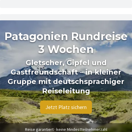
Patagonien Rundreise
3 Wochen
Gletscher, Gipfel und
Gastfreundschaft – in kleiner
Gruppe mit deutschsprachiger
Reiseleitung
Jetzt Platz sichern
Reise garantiert · keine Mindestteilnehmerzahl