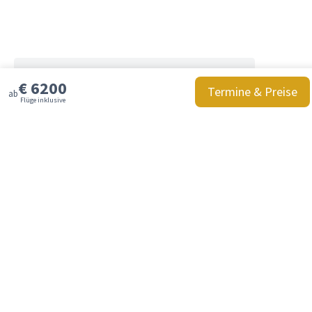
spektakulärem Panoramablick
Tag 14 - Puerto Varas
Natur pur: Vulkan, Wasserfälle und
Regenwald entdecken
€
6200
Termine & Preise
ab
Flüge inklusive
Tag 15 - Puerto Varas - Puerto Montt - Santiago de Chile
Tradition und Moderne: Spaziergang durch
Santiagos Herz
Tag 16 - Santiago de Chile - Valparaíso
Zwischen Kunst und Wein: Valparaíso
entdecken
Tag 17 - Santiago de Chile - Frankfurt
Bis zum nächsten Mal in Südamerika!
Tag 18 - Frankfurt