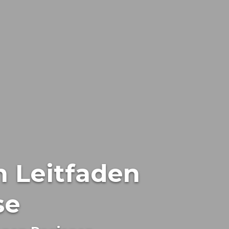
n Leitfaden
se