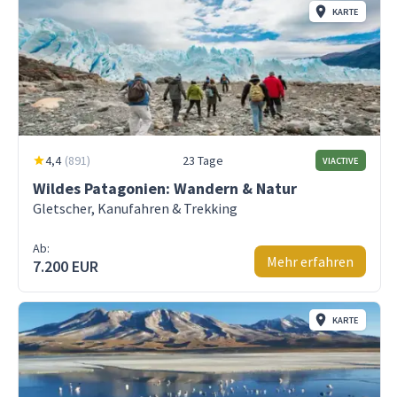
KARTE
4,4
(
891
)
23 Tage
VIACTIVE
Wildes Patagonien: Wandern & Natur
Gletscher, Kanufahren & Trekking
Ab:
Mehr erfahren
7.200 EUR
KARTE