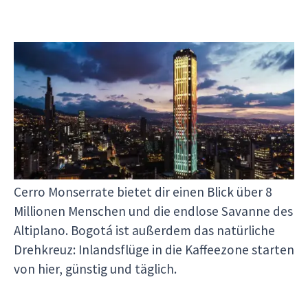
Bogotá — Kultur auf 2.600m
Bogotá liegt auf 2.600m Höhe — die ersten
Stunden spürst du die Luft dünner, danach
entdeckst du im Museo del Oro 55.000
präkolumbische Goldstücke, Streetart in La
Candelaria und die Gastro-Szene in Usaquén. Der
Cerro Monserrate bietet dir einen Blick über 8
Millionen Menschen und die endlose Savanne des
Altiplano. Bogotá ist außerdem das natürliche
Drehkreuz: Inlandsflüge in die Kaffeezone starten
von hier, günstig und täglich.