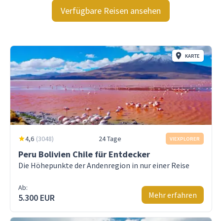
Verfügbare Reisen ansehen
KARTE
4,6
(
3048
)
24 Tage
VIEXPLORER
Peru Bolivien Chile für Entdecker
Die Höhepunkte der Andenregion in nur einer Reise
Ab:
Mehr erfahren
5.300 EUR