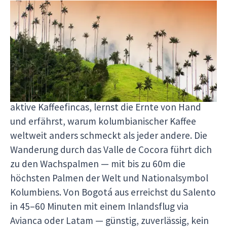
Kaffeezone — Salento & Zona
Cafetera
In der Zona Cafetera, rund um Salento und
Manizales, wächst der beste Arabica-Kaffee
Kolumbiens auf 1.500–2.000m Höhe. Du besuchst
aktive Kaffeefincas, lernst die Ernte von Hand
und erfährst, warum kolumbianischer Kaffee
weltweit anders schmeckt als jeder andere. Die
Wanderung durch das Valle de Cocora führt dich
zu den Wachspalmen — mit bis zu 60m die
höchsten Palmen der Welt und Nationalsymbol
Kolumbiens. Von Bogotá aus erreichst du Salento
in 45–60 Minuten mit einem Inlandsflug via
Avianca oder Latam — günstig, zuverlässig, kein