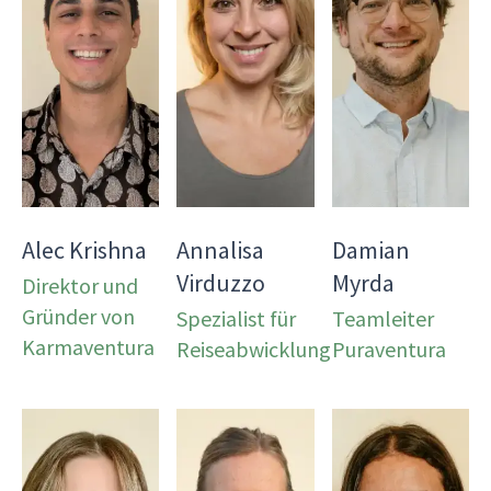
Alec Krishna
Annalisa
Damian
Virduzzo
Myrda
Direktor und
Gründer von
Spezialist für
Teamleiter
Karmaventura
Reiseabwicklung
Puraventura