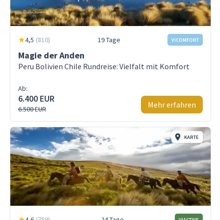
4,5
(
810
)
19 Tage
VICOMFORT
Magie der Anden
Peru Bolivien Chile Rundreise: Vielfalt mit Komfort
Ab:
6.400 EUR
Mehr erfahren
6.500 EUR
KARTE
4,6
(
759
)
24 Tage
VIACTIVE