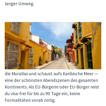
langer Umweg.
Cartagena & die Karibikküste
Cartagena ist die lebendigste Kolonialstadt
Südamerikas: eine 400 Jahre alte Stadtmauer,
pastellfarbene Fassaden in Getsemaní, Cumbia-
Musik aus offenen Türen und Straßenküche, die
nach Ají und Limón riecht. Abends gehst du auf
die Murallas und schaust aufs Karibische Meer —
eine der schönsten Abendszenen des gesamten
Kontinents. Als EU-Bürgerin oder EU-Bürger reist
du visa-frei für bis zu 90 Tage ein, keine
Formalitäten vorab nötig.