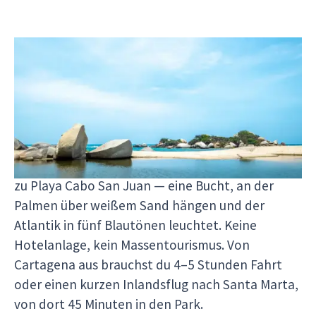
Tayrona Nationalpark &
Palomino
Der Tayrona-Nationalpark schützt 150km²
Küstenregenwald, der direkt ins Karibische Meer
abfällt. Du wanderst 2–3 Stunden durch Urwald
zu Playa Cabo San Juan — eine Bucht, an der
Palmen über weißem Sand hängen und der
Atlantik in fünf Blautönen leuchtet. Keine
Hotelanlage, kein Massentourismus. Von
Cartagena aus brauchst du 4–5 Stunden Fahrt
oder einen kurzen Inlandsflug nach Santa Marta,
von dort 45 Minuten in den Park.