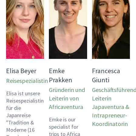
Elisa Beyer
Emke
Francesca
Prakken
Giunti
Reisespezialistin
Gründerin und
Geschäftsführen
Elisa ist unsere
Leiterin von
Leiterin
Reisespezialistin
Africaventura
Japaventura &
für die
Intrapreneur-
Japanreise
Emke is our
"Tradition &
Koordinatorin
specialist for
Moderne (16
trips to Africa