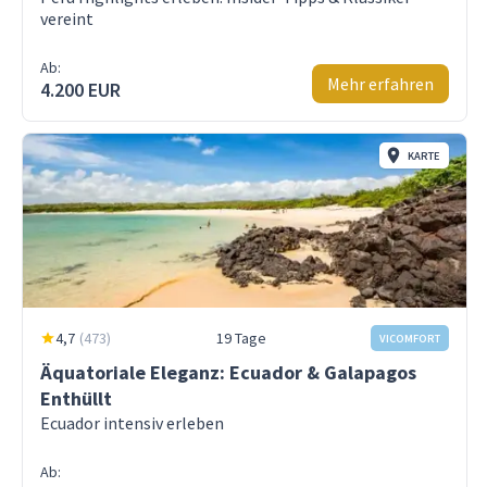
vereint
Ab:
Mehr erfahren
4.200 EUR
KARTE
4,7
(
473
)
19 Tage
VICOMFORT
Äquatoriale Eleganz: Ecuador & Galapagos
Enthüllt
Ecuador intensiv erleben
Ab: