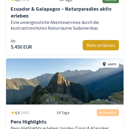
Ecuador & Galapagos – Naturparadies aktiv
erleben
Eine unvergessliche Abenteuerreise durch die
kontrastreichsten Naturräume Südamerikas
Ab:
Mehr erfahren
5.450 EUR
KARTE
4,6
(
485
)
19 Tage
VIEXPLORER
Peru Highlights
Peru Highlights erleben: Insider-Tipps & Klassiker