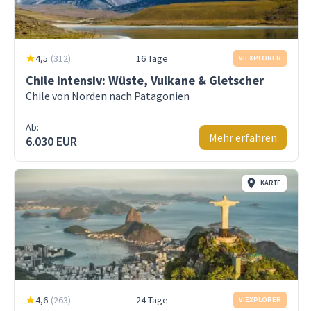
4,5
(
312
)
16 Tage
VIEXPLORER
Chile intensiv: Wüste, Vulkane & Gletscher
Chile von Norden nach Patagonien
Ab:
Mehr erfahren
6.030 EUR
KARTE
4,6
(
263
)
24 Tage
VIEXPLORER