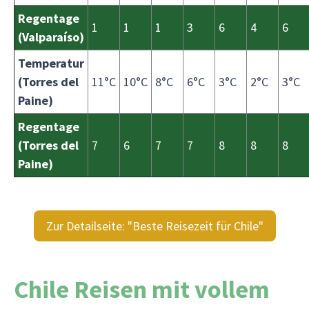
Regentage
1
1
1
3
6
4
6
(Valparaíso)
Temperatur
(Torres del
11°C
10°C
8°C
6°C
3°C
2°C
3°C
Paine)
Regentage
(Torres del
7
6
7
7
8
8
8
Paine)
Zur Detailseite: "Beste Reisezeit für Chile"
Chile Reisen mit vollem