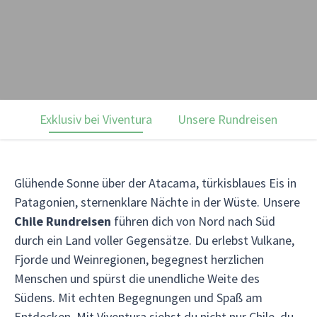
Exklusiv bei Viventura
Unsere Rundreisen
Ku
Glühende Sonne über der Atacama, türkisblaues Eis in
Patagonien, sternenklare Nächte in der Wüste. Unsere
Chile Rundreisen
führen dich von Nord nach Süd
durch ein Land voller Gegensätze. Du erlebst Vulkane,
Fjorde und Weinregionen, begegnest herzlichen
Menschen und spürst die unendliche Weite des
Südens. Mit echten Begegnungen und Spaß am
Entdecken. Mit Viventura siehst du nicht nur Chile, du