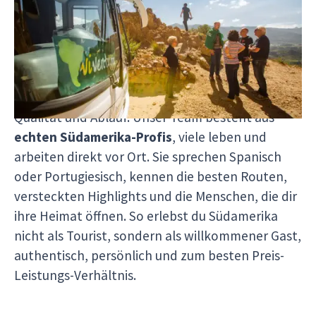
Träume Wirklichkeit werden mit Herz, Erfahrung
und echter Leidenschaft. Wir organisieren jede
Reise selbst
ohne Zwischenhändler
und können
dir so nicht nur rund
10 % günstigere Preise
bieten, sondern auch volle Kontrolle über
Qualität und Ablauf. Unser Team besteht aus
echten Südamerika-Profis
, viele leben und
arbeiten direkt vor Ort. Sie sprechen Spanisch
oder Portugiesisch, kennen die besten Routen,
versteckten Highlights und die Menschen, die dir
ihre Heimat öffnen. So erlebst du Südamerika
nicht als Tourist, sondern als willkommener Gast,
authentisch, persönlich und zum besten Preis-
Leistungs-Verhältnis.