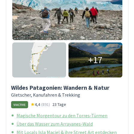
+17
Wildes Patagonien: Wandern & Natur
Gletscher, Kanufahren & Trekking
4,4
(
891
)
23 Tage
VIACTIVE
Magische Morgentour zu den Torres-Türmen
Über das Wasser zum Arrayanes-Wald
Mit Locals Isla Maciel & ihre Street Art entdecken