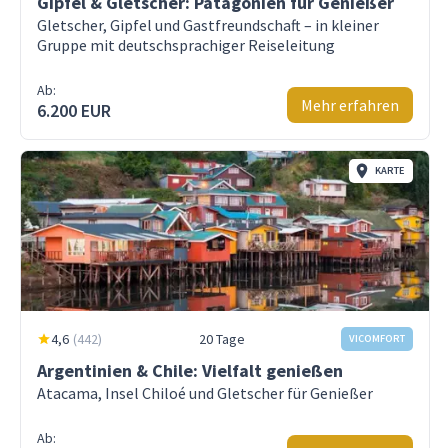
Gipfel & Gletscher: Patagonien für Genießer
Gletscher, Gipfel und Gastfreundschaft – in kleiner
Gruppe mit deutschsprachiger Reiseleitung
Ab:
Mehr erfahren
6.200 EUR
KARTE
4,6
(
442
)
20 Tage
VICOMFORT
Argentinien & Chile: Vielfalt genießen
Atacama, Insel Chiloé und Gletscher für Genießer
Ab: