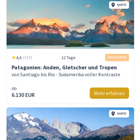
KARTE
4,6
(
327
)
22 Tage
VIEXPLORER
Patagonien: Anden, Gletscher und Tropen
von Santiago bis Rio - Südamerika voller Kontraste
Ab:
Mehr erfahren
6.130 EUR
KARTE