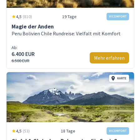
4,5
(
810
)
19 Tage
VICOMFORT
Magie der Anden
Peru Bolivien Chile Rundreise: Vielfalt mit Komfort
Ab:
6.400 EUR
Mehr erfahren
6.500 EUR
KARTE
4,5
(
53
)
18 Tage
VICOMFORT