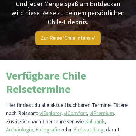
und jeder Menge Spaß am Entdecken
wird diese Reise zu deinem persönlichen
Chile-Erlebnis.
Zur Reise 'Chile intensiv'
Verfügbare Chile
Reisetermine
Hier findest du alle aktuell buchbaren Termine. Filtere
nach Reiseart:
viExplorer
,
viComfort
,
viPremium
.
Zusätzlich nach Themenreisen wie
Kulinarik
,
Archäologie
,
Fotografie
oder
Birdwatching
, damit