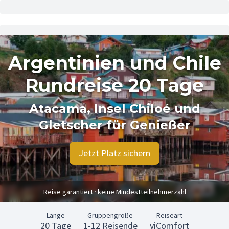
Argentinien und Chile
Rundreise 20 Tage
Atacama, Insel Chiloé und
Gletscher für Genießer
Jetzt Platz sichern
Reise garantiert · keine Mindestteilnehmerzahl
Länge
Gruppengröße
Reiseart
20 Tage
1-12 Reisende
viComfort