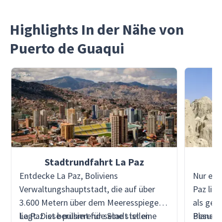
Highlights In der Nähe von
Puerto de Guaqui
Stadtrundfahrt La Paz
Entdecke La Paz, Boliviens
Nur ein
Verwaltungshauptstadt, die auf über
Paz lieg
3.600 Metern über dem Meeresspiegel
als geh
liegt. Diese pulsierende Stadt ist eine
La Paz ist berühmt für seine steilen
Planete
Besuche