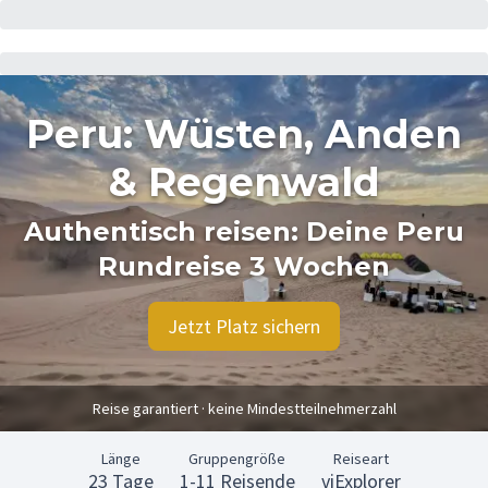
Peru: Wüsten, Anden
& Regenwald
Authentisch reisen: Deine Peru
Rundreise 3 Wochen
Jetzt Platz sichern
Reise garantiert · keine Mindestteilnehmerzahl
Länge
Gruppengröße
Reiseart
23 Tage
1-11 Reisende
viExplorer