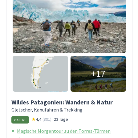
+17
Wildes Patagonien: Wandern & Natur
Gletscher, Kanufahren & Trekking
4,4
(
891
)
23 Tage
VIACTIVE
Magische Morgentour zu den Torres-Türmen