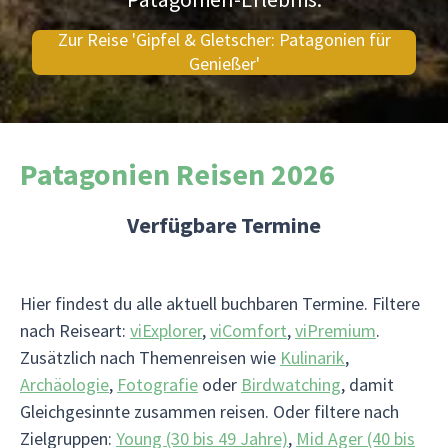
Zur Reise 'Gipfel & Gletscher: Patagonien für
Genießer'
Patagonien Reisen 2026
Verfügbare Termine
Hier findest du alle aktuell buchbaren Termine. Filtere
nach Reiseart:
viExplorer
,
viComfort
,
viPremium
.
Zusätzlich nach Themenreisen wie
Kulinarik
,
Archäologie
,
Fotografie
oder
Birdwatching
, damit
Gleichgesinnte zusammen reisen. Oder filtere nach
Zielgruppen:
Young (30 bis 49 Jahre)
,
Mid Ager (40 bis