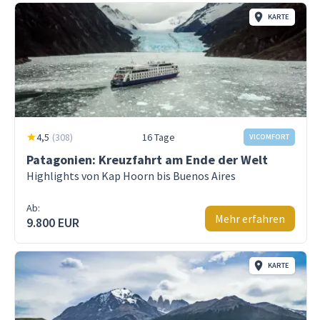
KARTE
4,5
(
308
)
16 Tage
VICOMFORT
Patagonien: Kreuzfahrt am Ende der Welt
Highlights von Kap Hoorn bis Buenos Aires
Ab:
Mehr erfahren
9.800 EUR
KARTE