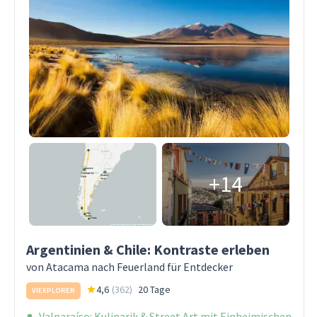
+14
Argentinien & Chile: Kontraste erleben
von Atacama nach Feuerland für Entdecker
4,6
(
362
)
20 Tage
VIEXPLORER
Valparaíso: Kulinarik & Street Art mit Einheimischen