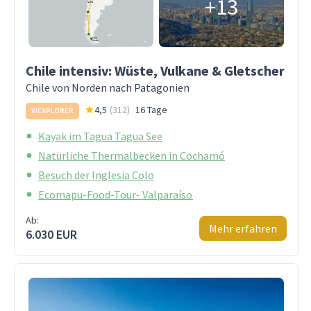
+13
Chile intensiv: Wüste, Vulkane & Gletscher
Chile von Norden nach Patagonien
4,5
(
312
)
16 Tage
VIEXPLORER
Kayak im Tagua Tagua See
Natürliche Thermalbecken in Cochamó
Besuch der Inglesia Colo
Ecomapu-Food-Tour- Valparaíso
Ab:
Mehr erfahren
6.030 EUR