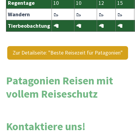
Regentage
10
10
12
15
Wandern
🥾
🥾
🥾
🥾
Tierbeobachtung
🦙
🦙
🦙
🦙
Zur Detailseite: "Beste Reisezeit für Patagonien"
Patagonien Reisen mit
vollem Reiseschutz
Kontaktiere uns!