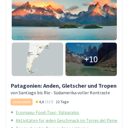
+10
Patagonien: Anden, Gletscher und Tropen
von Santiago bis Rio - Südamerika voller Kontraste
4,6
(
327
)
22 Tage
VIEXPLORER
Ecomapu-Food-Tour- Valparaíso
Aktivitäten für jeden Geschmack im Torres del Paine