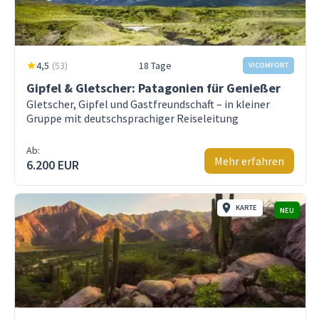
4,5
(
53
)
18 Tage
VICOMFORT
Gipfel & Gletscher: Patagonien für Genießer
Gletscher, Gipfel und Gastfreundschaft – in kleiner
Gruppe mit deutschsprachiger Reiseleitung
Ab:
Mehr erfahren
6.200 EUR
KARTE
NEU