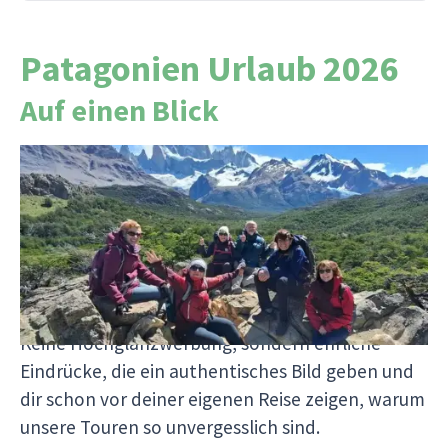
Patagonien Urlaub 2026
Auf einen Blick
Seit unserer ersten Reise 2002 sind rund 2.000
Reiseberichte von Reiseleitern und Reisenden
entstanden. Jeder Bericht erzählt eine
persönliche Geschichte und zeigt dir, wer mit uns
reist, welche Momente bewegen und wie es sich
wirklich anfühlt, mit Viventura unterwegs zu sein.
Keine Hochglanzwerbung, sondern ehrliche
Eindrücke, die ein authentisches Bild geben und
dir schon vor deiner eigenen Reise zeigen, warum
unsere Touren so unvergesslich sind.