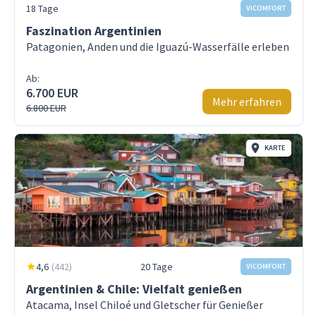
18 Tage
VICOMFORT
Faszination Argentinien
Patagonien, Anden und die Iguazú-Wasserfälle erleben
Ab:
6.700 EUR
Mehr erfahren
6.800 EUR
KARTE
4,6
(
442
)
20 Tage
VICOMFORT
Argentinien & Chile: Vielfalt genießen
Atacama, Insel Chiloé und Gletscher für Genießer