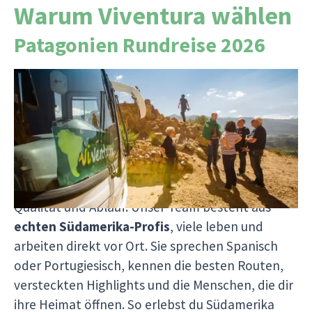
Warum Viventura wählen
Patagonien Rundreise 2026
Seit über 25 Jahren lassen wir Südamerika-
Träume Wirklichkeit werden mit Herz, Erfahrung
und echter Leidenschaft. Wir organisieren jede
Reise selbst
ohne Zwischenhändler
und können
dir so nicht nur rund
10 % günstigere Preise
bieten, sondern auch volle Kontrolle über
Qualität und Ablauf. Unser Team besteht aus
echten Südamerika-Profis
, viele leben und
arbeiten direkt vor Ort. Sie sprechen Spanisch
oder Portugiesisch, kennen die besten Routen,
versteckten Highlights und die Menschen, die dir
ihre Heimat öffnen. So erlebst du Südamerika