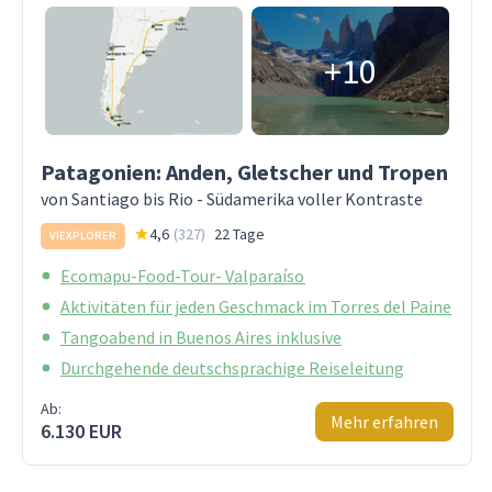
+10
Patagonien: Anden, Gletscher und Tropen
von Santiago bis Rio - Südamerika voller Kontraste
4,6
(
327
)
22 Tage
VIEXPLORER
Ecomapu-Food-Tour- Valparaíso
Aktivitäten für jeden Geschmack im Torres del Paine
Tangoabend in Buenos Aires inklusive
Durchgehende deutschsprachige Reiseleitung
Ab:
Mehr erfahren
6.130 EUR