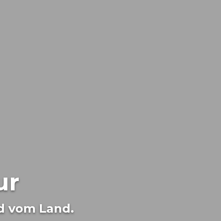
ur
d vom Land.