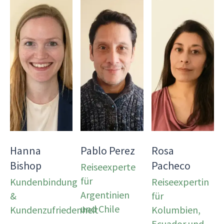
Hanna
Pablo Perez
Rosa
Bishop
Pacheco
Reiseexperte
für
Kundenbindung
Reiseexpertin
Argentinien
&
für
und Chile
Kundenzufriedenheit
Kolumbien,
Ecuador und