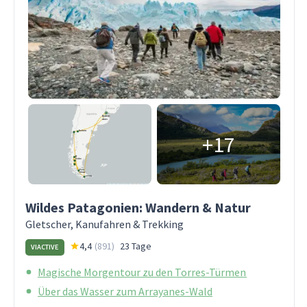
+17
Wildes Patagonien: Wandern & Natur
Gletscher, Kanufahren & Trekking
4,4
(
891
)
23 Tage
VIACTIVE
Magische Morgentour zu den Torres-Türmen
Über das Wasser zum Arrayanes-Wald