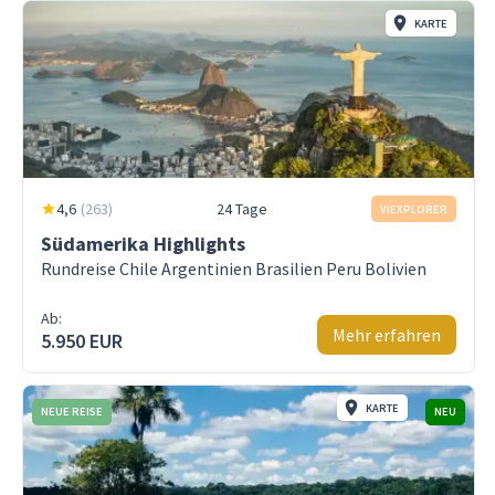
KARTE
4,6
(
263
)
24 Tage
VIEXPLORER
Südamerika Highlights
Rundreise Chile Argentinien Brasilien Peru Bolivien
Ab:
Mehr erfahren
5.950 EUR
KARTE
NEUE REISE
NEU