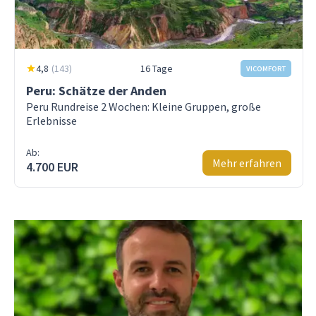
4,8
(
143
)
16 Tage
VICOMFORT
Peru: Schätze der Anden
Peru Rundreise 2 Wochen: Kleine Gruppen, große
Erlebnisse
Ab:
Mehr erfahren
4.700 EUR
Gerne stehe ich dir für Fragen und Auskünfte über
das Kontaktformular zur Verfügung.
Oder auch telefonisch unter
+49 30 6167 558-26