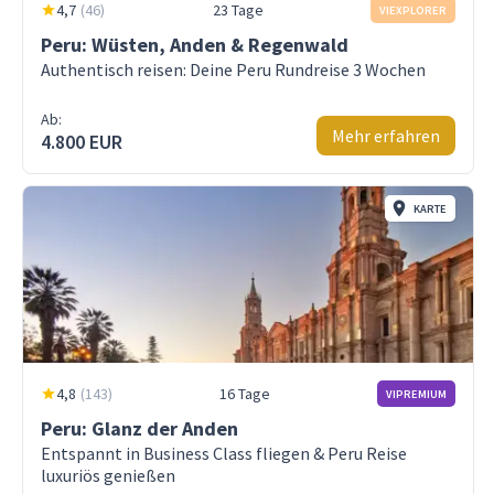
4,7
(
46
)
23 Tage
VIEXPLORER
Peru: Wüsten, Anden & Regenwald
Authentisch reisen: Deine Peru Rundreise 3 Wochen
Ab:
Mehr erfahren
4.800 EUR
KARTE
4,8
(
143
)
16 Tage
VIPREMIUM
Peru: Glanz der Anden
Entspannt in Business Class fliegen & Peru Reise
luxuriös genießen