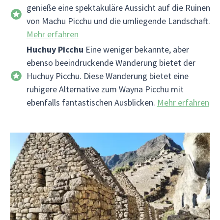
genieße eine spektakuläre Aussicht auf die Ruinen
von Machu Picchu und die umliegende Landschaft.
Mehr erfahren
Huchuy Picchu
Eine weniger bekannte, aber
ebenso beeindruckende Wanderung bietet der
Huchuy Picchu. Diese Wanderung bietet eine
ruhigere Alternative zum Wayna Picchu mit
ebenfalls fantastischen Ausblicken.
Mehr erfahren
Geschichtlicher Hintergrund
Machu Picchu ist eine der spektakulärsten
Attraktionen in Südamerika. Die gut erhaltenen
Inkaruinen liegen hoch oben in den Anden in
einem üppigen Nebelwald über dem