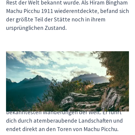
Rest der Welt bekannt wurde. Als Hiram Bingham
Machu Picchu 1911 wiederentdeckte, befand sich
der größte Teil der Stätte noch in ihrem
ursprünglichen Zustand.
Abenteuerliche Wanderungen und Treks
Für diejenigen, die die Natur und Abenteuer
lieben, bieten wir verschiedene Wanderungen
und Treks an:
Inka Trail
Der klassische Inka Trail ist eine der
bekanntesten Wanderungen der Welt. Er führt
dich durch atemberaubende Landschaften und
endet direkt an den Toren von Machu Picchu.