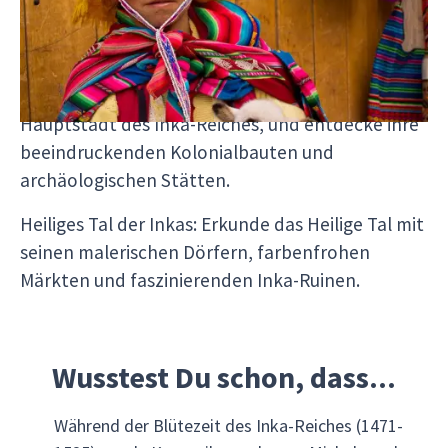
Naturerlebnisse, sondern auch tiefe Einblicke in
die reiche Kultur und Geschichte Perus:
Cusco: Besuche die historische Stadt, einst die
Hauptstadt des Inka-Reiches, und entdecke ihre
beeindruckenden Kolonialbauten und
archäologischen Stätten.
Heiliges Tal der Inkas: Erkunde das Heilige Tal mit
seinen malerischen Dörfern, farbenfrohen
Märkten und faszinierenden Inka-Ruinen.
Wusstest Du schon, dass...
Während der Blütezeit des Inka-Reiches (1471-