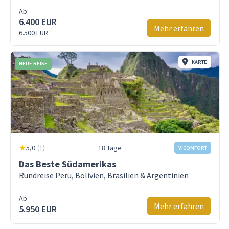
Ab:
6.400 EUR
Mehr erfahren
6.500 EUR
KARTE
NEUE REISE
5,0
(
1
)
18 Tage
VICOMFORT
Das Beste Südamerikas
Rundreise Peru, Bolivien, Brasilien & Argentinien
Ab:
Mehr erfahren
5.950 EUR