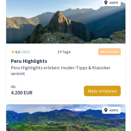
KARTE
4,6
(
485
)
19 Tage
VIEXPLORER
Peru Highlights
Peru Highlights erleben: Insider-Tipps & Klassiker
vereint
Ab:
Mehr erfahren
4.200 EUR
KARTE