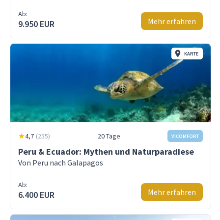
Ab:
Mehr erfahren
9.950 EUR
KARTE
4,7
(
255
)
20 Tage
VICOMFORT
Peru & Ecuador: Mythen und Naturparadiese
Von Peru nach Galapagos
Ab:
Mehr erfahren
6.400 EUR