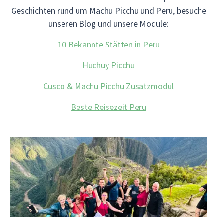
Geschichten rund um Machu Picchu und Peru, besuche
unseren Blog und unsere Module:
10 Bekannte Stätten in Peru
Huchuy Picchu
Cusco & Machu Picchu Zusatzmodul
Beste Reisezeit Peru
Buche jetzt deine Reise
Machu Picchu Reisen mit Viventura bieten dir eine
einmalige Gelegenheit, dieses Weltwunder in
seiner ganzen Pracht zu erleben. Entdecke die
Magie der Inkas und die Schönheit der Anden auf