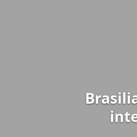
Brasili
int