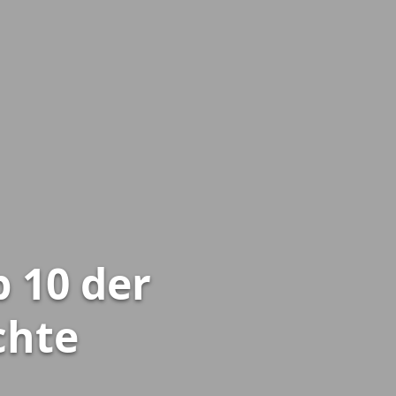
p 10 der
chte