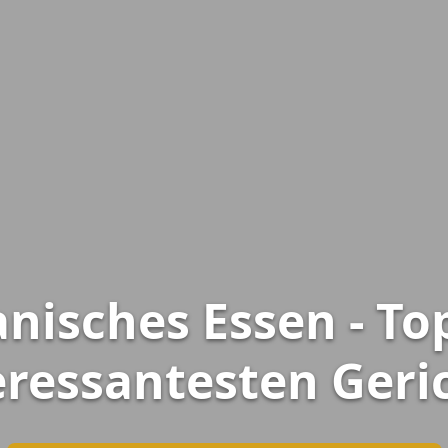
anisches Essen - To
eressantesten Geri