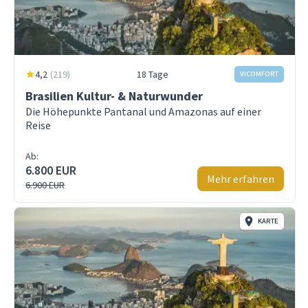
4,2
(
219
)
18 Tage
VICOMFORT
Brasilien Kultur- & Naturwunder
Die Höhepunkte Pantanal und Amazonas auf einer
Reise
Ab:
6.800 EUR
Mehr erfahren
6.900 EUR
KARTE