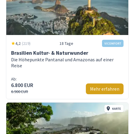
4,2
(
219
)
18 Tage
VICOMFORT
Brasilien Kultur- & Naturwunder
Die Höhepunkte Pantanal und Amazonas auf einer
Reise
Ab:
6.800 EUR
Mehr erfahren
6.900 EUR
KARTE