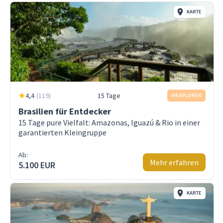
KARTE
4,4
(
119
)
15 Tage
VIEXPLORER
Brasilien für Entdecker
15 Tage pure Vielfalt: Amazonas, Iguazú & Rio in einer
garantierten Kleingruppe
Ab:
Mehr erfahren
5.100 EUR
KARTE