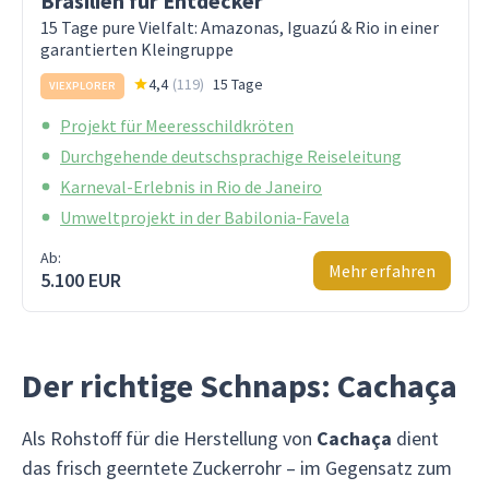
Brasilien für Entdecker
15 Tage pure Vielfalt: Amazonas, Iguazú & Rio in einer
garantierten Kleingruppe
4,4
(
119
)
15 Tage
VIEXPLORER
Projekt für Meeresschildkröten
Durchgehende deutschsprachige Reiseleitung
Karneval-Erlebnis in Rio de Janeiro
Umweltprojekt in der Babilonia-Favela
Ab:
Mehr erfahren
5.100 EUR
Der richtige Schnaps: Cachaça
Als Rohstoff für die Herstellung von
Cachaça
dient
das frisch geerntete Zuckerrohr – im Gegensatz zum