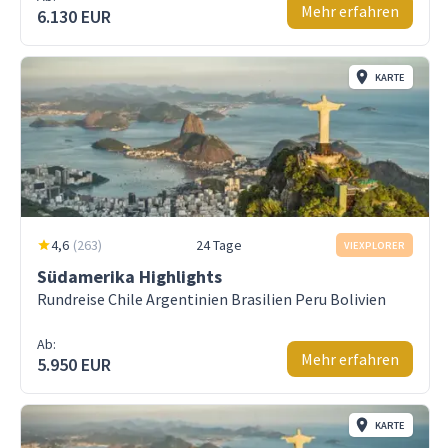
Mehr erfahren
6.130 EUR
KARTE
4,6
(
263
)
24 Tage
VIEXPLORER
Südamerika Highlights
Rundreise Chile Argentinien Brasilien Peru Bolivien
Ab:
Mehr erfahren
5.950 EUR
KARTE