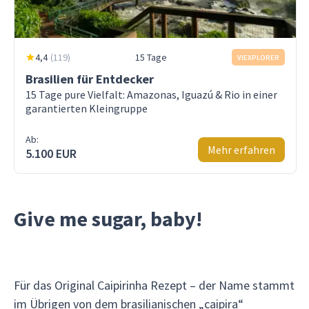
4,4
(
119
)
15 Tage
VIEXPLORER
Brasilien für Entdecker
15 Tage pure Vielfalt: Amazonas, Iguazú & Rio in einer
garantierten Kleingruppe
Ab:
Mehr erfahren
5.100 EUR
Give me sugar, baby!
Für das Original Caipirinha Rezept – der Name stammt
im Übrigen von dem brasilianischen „caipira“