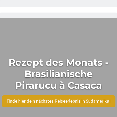
Rezept des Monats -
Brasilianische
Pirarucu à Casaca
Finde hier dein nächstes Reiseerlebnis in Südamerika!