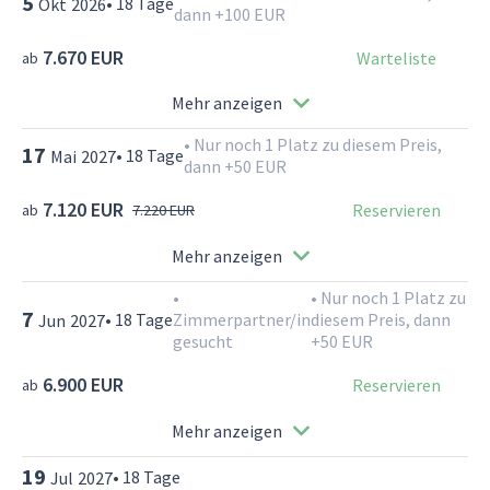
5
•
18
Tage
Okt
2026
dann +100 EUR
7.670 EUR
Warteliste
ab
Mehr anzeigen
•
Nur noch 1 Platz zu diesem Preis,
17
•
18
Tage
Mai
2027
dann +50 EUR
7.120 EUR
Reservieren
ab
7.220 EUR
Mehr anzeigen
•
•
Nur noch 1 Platz zu
7
•
18
Tage
Zimmerpartner/in
diesem Preis, dann
Jun
2027
gesucht
+50 EUR
6.900 EUR
Reservieren
ab
Mehr anzeigen
19
•
18
Tage
Jul
2027