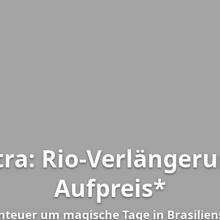
tra: Rio-Verlänger
Aufpreis*
nteuer um magische Tage in Brasiliens