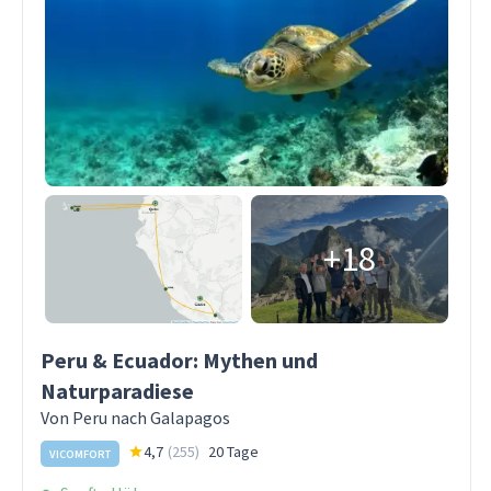
+18
Peru & Ecuador: Mythen und
Naturparadiese
Von Peru nach Galapagos
4,7
(
255
)
20 Tage
VICOMFORT