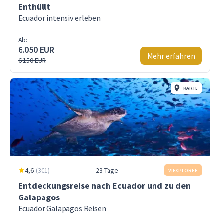
Enthüllt
Ecuador intensiv erleben
Ab:
6.050 EUR
Mehr erfahren
6.150 EUR
KARTE
4,6
(
301
)
23 Tage
VIEXPLORER
Entdeckungsreise nach Ecuador und zu den
Galapagos
Ecuador Galapagos Reisen