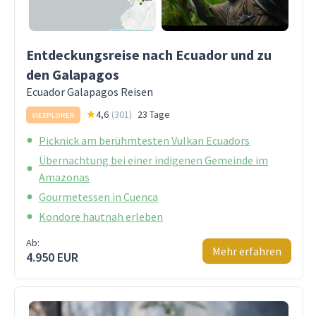
Entdeckungsreise nach Ecuador und zu
den Galapagos
Ecuador Galapagos Reisen
4,6
(
301
)
23 Tage
VIEXPLORER
Picknick am berühmtesten Vulkan Ecuadors
Übernachtung bei einer indigenen Gemeinde im
Amazonas
Gourmetessen in Cuenca
Kondore hautnah erleben
Ab:
Mehr erfahren
4.950 EUR