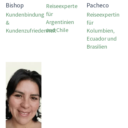
Bishop
Pacheco
Reiseexperte
für
Kundenbindung
Reiseexpertin
Argentinien
&
für
und Chile
Kundenzufriedenheit
Kolumbien,
Ecuador und
Brasilien