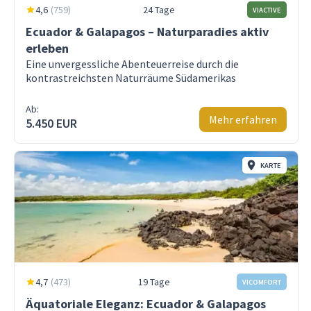
4,6
(
759
)
24 Tage
VIACTIVE
Ecuador & Galapagos – Naturparadies aktiv
erleben
Eine unvergessliche Abenteuerreise durch die
kontrastreichsten Naturräume Südamerikas
Ab:
Mehr erfahren
5.450 EUR
KARTE
4,7
(
473
)
19 Tage
VICOMFORT
Äquatoriale Eleganz: Ecuador & Galapagos