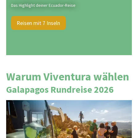
Das Highlight deiner Ecuador-Reise
Reisen mit 7 Inseln
Warum Viventura wählen
Galapagos Rundreise 2026
Seit über 25 Jahren lassen wir Südamerika-
Träume Wirklichkeit werden mit Herz, Erfahrung
und echter Leidenschaft. Wir organisieren jede
Reise selbst
ohne Zwischenhändler
und können