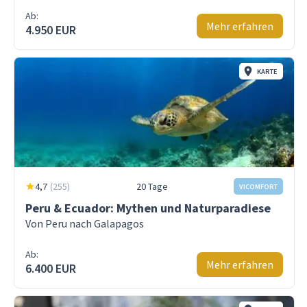
Ab:
Mehr erfahren
4.950 EUR
KARTE
4,7
(
255
)
20 Tage
VICOMFORT
Peru & Ecuador: Mythen und Naturparadiese
Von Peru nach Galapagos
Ab:
Mehr erfahren
6.400 EUR