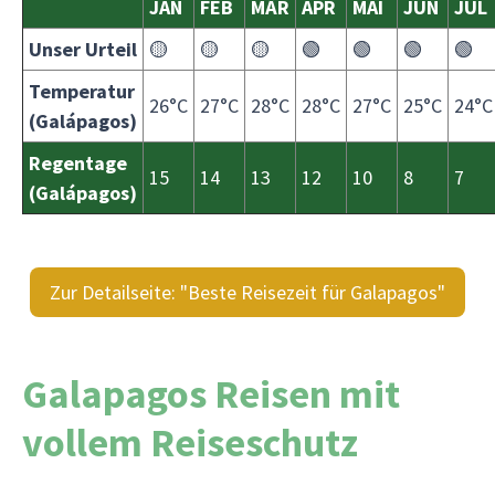
JAN
FEB
MÄR
APR
MAI
JUN
JUL
Unser Urteil
🟡
🟡
🟡
🟢
🟢
🟢
🟢
Temperatur
26°C
27°C
28°C
28°C
27°C
25°C
24°C
(Galápagos)
Regentage
15
14
13
12
10
8
7
(Galápagos)
Zur Detailseite: "Beste Reisezeit für Galapagos"
Galapagos Reisen mit
vollem Reiseschutz