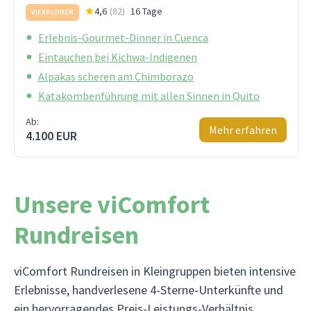
4,6
(
82
)
16 Tage
VIEXPLORER
Erlebnis-Gourmet-Dinner in Cuenca
Eintauchen bei Kichwa-Indigenen
Alpakas scheren am Chimborazo
Katakombenführung mit allen Sinnen in Quito
Ab:
Mehr erfahren
4.100 EUR
Unsere viComfort
Rundreisen
viComfort Rundreisen in Kleingruppen bieten intensive
Erlebnisse, handverlesene 4-Sterne-Unterkünfte und
ein hervorragendes Preis-Leistungs-Verhältnis.