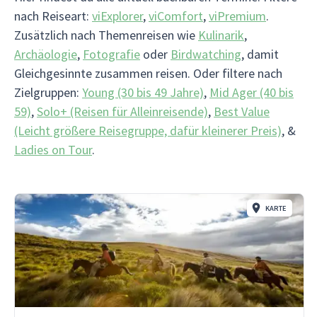
nach Reiseart:
viExplorer
,
viComfort
,
viPremium
.
Zusätzlich nach Themenreisen wie
Kulinarik
,
Archäologie
,
Fotografie
oder
Birdwatching
, damit
Gleichgesinnte zusammen reisen. Oder filtere nach
Zielgruppen:
Young (30 bis 49 Jahre)
,
Mid Ager (40 bis
59)
,
Solo+ (Reisen für Alleinreisende)
,
Best Value
(Leicht größere Reisegruppe, dafür kleinerer Preis)
, &
Ladies on Tour
.
KARTE