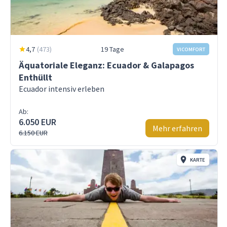
4,7
(
473
)
19 Tage
VICOMFORT
Äquatoriale Eleganz: Ecuador & Galapagos
Enthüllt
Ecuador intensiv erleben
Ab:
6.050 EUR
Mehr erfahren
6.150 EUR
KARTE