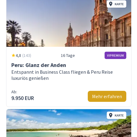
KARTE
4,8
(
143
)
16 Tage
VIPREMIUM
Peru: Glanz der Anden
Entspannt in Business Class fliegen & Peru Reise
luxuriös genießen
Ab:
Mehr erfahren
9.950 EUR
KARTE