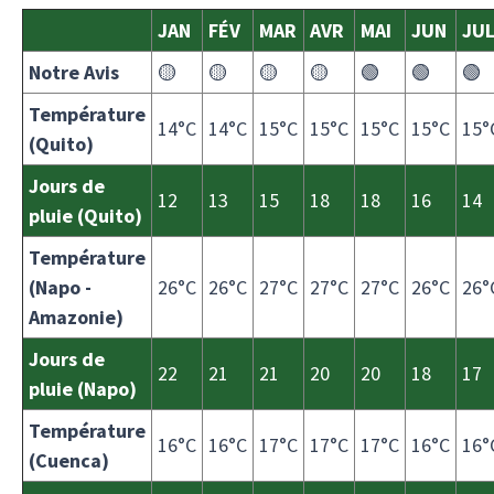
JAN
FÉV
MAR
AVR
MAI
JUN
JU
Notre Avis
🟡
🟡
🟡
🟡
🟢
🟢
🟢
Température
14°C
14°C
15°C
15°C
15°C
15°C
15°
(Quito)
Jours de
12
13
15
18
18
16
14
pluie (Quito)
Température
(Napo -
26°C
26°C
27°C
27°C
27°C
26°C
26°
Amazonie)
Jours de
22
21
21
20
20
18
17
pluie (Napo)
Température
16°C
16°C
17°C
17°C
17°C
16°C
16°
(Cuenca)