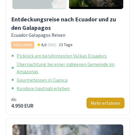
Entdeckungsreise nach Ecuador und zu
den Galapagos
Ecuador Galapagos Reisen
4,6
(
301
)
23 Tage
VIEXPLORER
Picknick am berühmtesten Vulkan Ecuadors
Übernachtung bei einer indigenen Gemeinde im
Amazonas
Gourmetessen in Cuenca
Kondore hautnah erleben
Ab:
Mehr erfahren
4.950 EUR