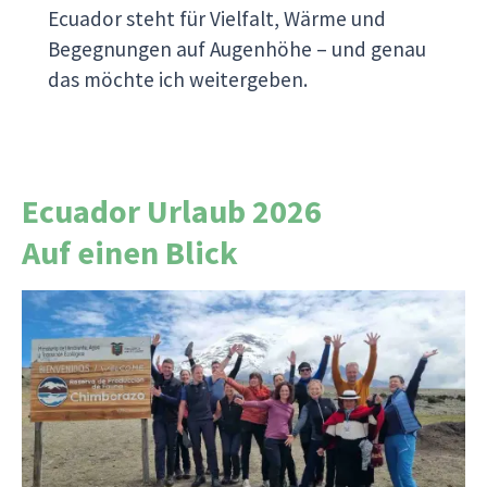
Ecuador steht für Vielfalt, Wärme und
Begegnungen auf Augenhöhe – und genau
das möchte ich weitergeben.
Ecuador Urlaub 2026
Auf einen Blick
Seit unserer ersten Reise 2002 sind rund 2.000
Reiseberichte von Reiseleitern und Reisenden
entstanden. Jeder Bericht erzählt eine
persönliche Geschichte und zeigt dir, wer mit uns
reist, welche Momente bewegen und wie es sich
wirklich anfühlt, mit Viventura unterwegs zu sein.