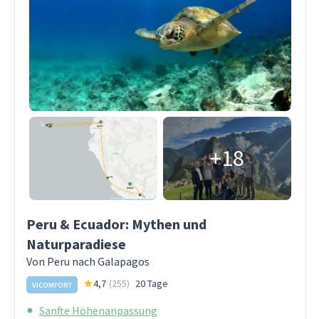
+18
Peru & Ecuador: Mythen und
Naturparadiese
Von Peru nach Galapagos
4,7
(
255
)
20 Tage
VICOMFORT
Sanfte Höhenanpassung