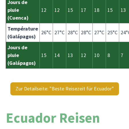
Jours de
pluie
12
12
15
17
18
15
13
(Cuenca)
Température
26°C
27°C
28°C
28°C
27°C
25°C
24°
(Galápagos)
Jours de
pluie
15
14
13
12
10
8
7
(Galápagos)
Zur Detailseite: "Beste Reisezeit für Ecuador"
Ecuador Reisen