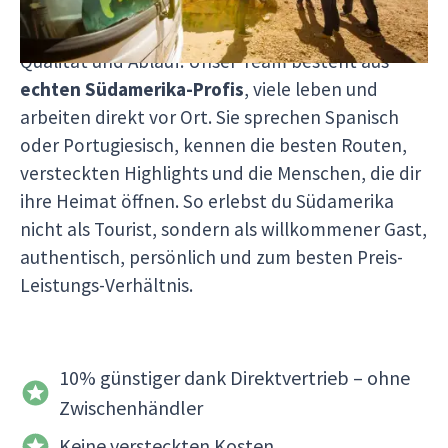
dir so nicht nur rund
10 % günstigere Preise
bieten, sondern auch volle Kontrolle über
Qualität und Ablauf. Unser Team besteht aus
echten Südamerika-Profis
, viele leben und
arbeiten direkt vor Ort. Sie sprechen Spanisch
oder Portugiesisch, kennen die besten Routen,
versteckten Highlights und die Menschen, die dir
ihre Heimat öffnen. So erlebst du Südamerika
nicht als Tourist, sondern als willkommener Gast,
authentisch, persönlich und zum besten Preis-
Leistungs-Verhältnis.
10% günstiger dank Direktvertrieb – ohne
Zwischenhändler
Keine versteckten Kosten