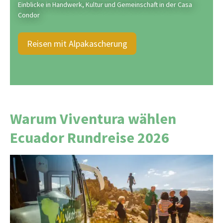
Einblicke in Handwerk, Kultur und Gemeinschaft in der Casa
Condor
Reisen mit Alpakascherung
Warum Viventura wählen
Ecuador Rundreise 2026
Seit über 25 Jahren lassen wir Südamerika-
Träume Wirklichkeit werden mit Herz, Erfahrung
und echter Leidenschaft. Wir organisieren jede
Reise selbst
ohne Zwischenhändler
und können