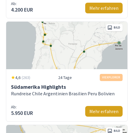
Ab:
Mehr erfahren
4.200 EUR
BILD
4,6
(
263
)
24 Tage
VIEXPLORER
Südamerika Highlights
Rundreise Chile Argentinien Brasilien Peru Bolivien
Ab:
Mehr erfahren
5.950 EUR
BILD