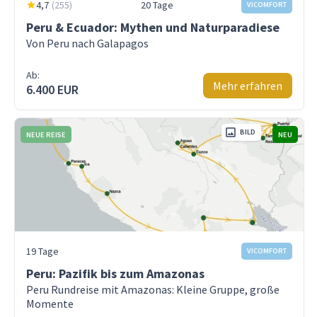
4,7
(
255
)
20 Tage
VICOMFORT
Peru & Ecuador: Mythen und Naturparadiese
Von Peru nach Galapagos
Ab:
Mehr erfahren
6.400 EUR
BILD
NEUE REISE
NEU
19 Tage
VICOMFORT
Peru: Pazifik bis zum Amazonas
Peru Rundreise mit Amazonas: Kleine Gruppe, große
Momente