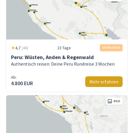
4,7
(
46
)
23 Tage
VIEXPLORER
Peru: Wüsten, Anden & Regenwald
Authentisch reisen: Deine Peru Rundreise 3 Wochen
Ab:
Mehr erfahren
4.800 EUR
BILD