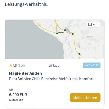
Leistungs-Verhältnis.
BILD
4,5
(
810
)
19 Tage
VICOMFORT
Magie der Anden
Peru Bolivien Chile Rundreise: Vielfalt mit Komfort
Ab:
6.400 EUR
Mehr erfahren
6.500 EUR