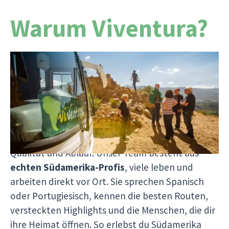
Warum Viventura?
Seit über 25 Jahren lassen wir Südamerika-
Träume Wirklichkeit werden mit Herz, Erfahrung
und echter Leidenschaft. Wir organisieren jede
Reise selbst
ohne Zwischenhändler
und können
dir so nicht nur rund
10 % günstigere Preise
bieten, sondern auch volle Kontrolle über
Qualität und Ablauf. Unser Team besteht aus
echten Südamerika-Profis
, viele leben und
arbeiten direkt vor Ort. Sie sprechen Spanisch
oder Portugiesisch, kennen die besten Routen,
versteckten Highlights und die Menschen, die dir
ihre Heimat öffnen. So erlebst du Südamerika