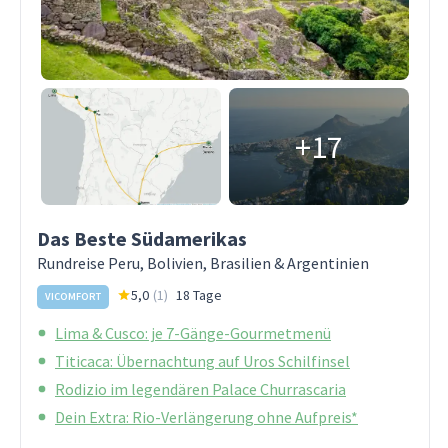
+17
Das Beste Südamerikas
Rundreise Peru, Bolivien, Brasilien & Argentinien
5,0
(
1
)
18 Tage
VICOMFORT
Lima & Cusco: je 7-Gänge-Gourmetmenü
Titicaca: Übernachtung auf Uros Schilfinsel
Rodizio im legendären Palace Churrascaria
Dein Extra: Rio-Verlängerung ohne Aufpreis*