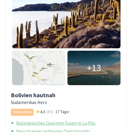
+13
Bolivien hautnah
Südamerikas Herz
4,5
(
55
)
17 Tage
VIEXPLORER
Bolivianisches Gourmet Essen in La Paz
Besuch eines indigenen Textilmarkts