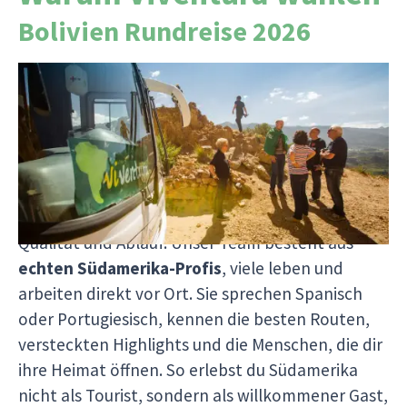
Bolivien Rundreise 2026
Seit über 25 Jahren lassen wir Südamerika-
Träume Wirklichkeit werden mit Herz, Erfahrung
und echter Leidenschaft. Wir organisieren jede
Reise selbst
ohne Zwischenhändler
und können
dir so nicht nur rund
10 % günstigere Preise
bieten, sondern auch volle Kontrolle über
Qualität und Ablauf. Unser Team besteht aus
echten Südamerika-Profis
, viele leben und
arbeiten direkt vor Ort. Sie sprechen Spanisch
oder Portugiesisch, kennen die besten Routen,
versteckten Highlights und die Menschen, die dir
ihre Heimat öffnen. So erlebst du Südamerika
nicht als Tourist, sondern als willkommener Gast,