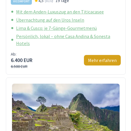
4,5
(
810
)
19 Tage
VICOMFORT
Mit dem Anden-Luxuszug an den Titicacasee
Übernachtung auf den Uros Inseln
Lima & Cusco: je 7-Gänge-Gourmetmenü
Persönlich, lokal – ohne Casa Andina & Sonesta
Hotels
Ab:
6.400 EUR
Mehr erfahren
6.500 EUR