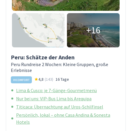
+16
Peru: Schätze der Anden
Peru Rundreise 2 Wochen: Kleine Gruppen, große
Erlebnisse
4,8
(
143
)
16 Tage
VICOMFORT
Lima & Cusco: je 7-Gänge-Gourmetmenü
Nur bei uns: VIP-Bus Lima bis Arequipa
Titicaca: Übernachtung auf Uros-Schilfinsel
Persönlich, lokal – ohne Casa Andina & Sonesta
Hotels