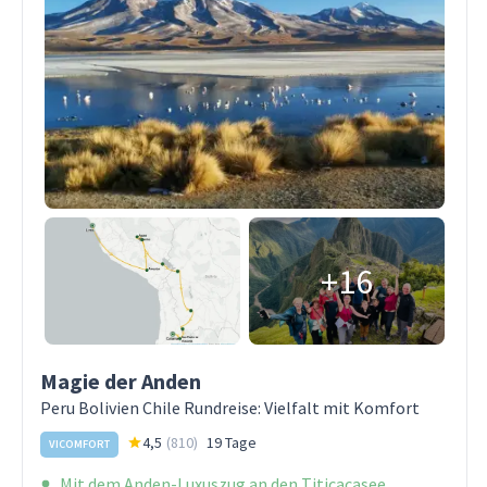
+16
Magie der Anden
Peru Bolivien Chile Rundreise: Vielfalt mit Komfort
4,5
(
810
)
19 Tage
VICOMFORT
Mit dem Anden-Luxuszug an den Titicacasee