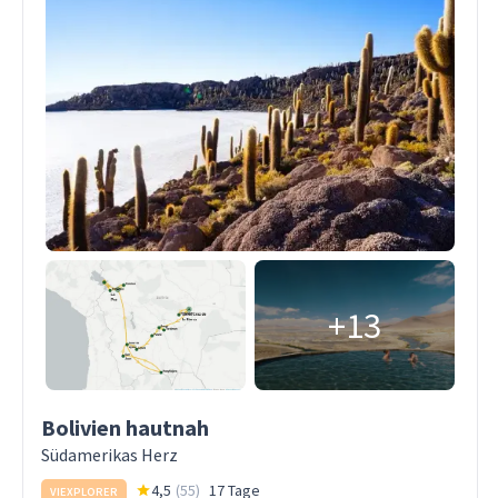
+13
Bolivien hautnah
Südamerikas Herz
4,5
(
55
)
17 Tage
VIEXPLORER