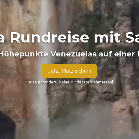
 Rundreise mit S
 Höhepunkte Venezuelas auf einer 
Jetzt Platz sichern
Reise garantiert · keine Mindestteilnehmerzahl