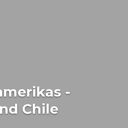
amerikas -
und Chile