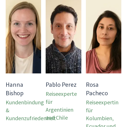
Hanna
Pablo Perez
Rosa
Bishop
Pacheco
Reiseexperte
für
Kundenbindung
Reiseexpertin
Argentinien
&
für
und Chile
Kundenzufriedenheit
Kolumbien,
Ecuador und