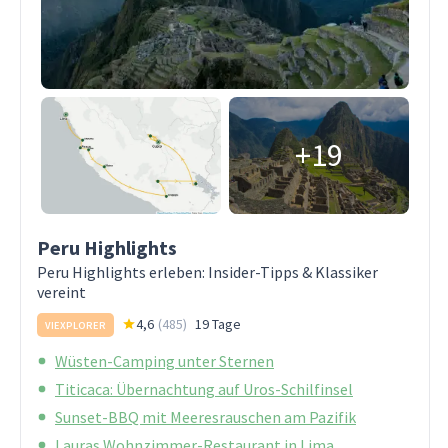
+19
Peru Highlights
Peru Highlights erleben: Insider-Tipps & Klassiker
vereint
4,6
(
485
)
19 Tage
VIEXPLORER
Wüsten-Camping unter Sternen
Titicaca: Übernachtung auf Uros-Schilfinsel
Sunset-BBQ mit Meeresrauschen am Pazifik
Lauras Wohnzimmer-Restaurant in Lima