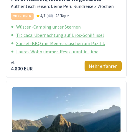
Authentisch reisen: Deine Peru Rundreise 3 Wochen
4,7
(
46
)
23 Tage
VIEXPLORER
Wüsten-Camping unter Sternen
Titicaca: Übernachtung auf Uros-Schilfinsel
Sunset-BBQ mit Meeresrauschen am Pazifik
Lauras Wohnzimmer-Restaurant in Lima
Ab:
Mehr erfahren
4.800 EUR