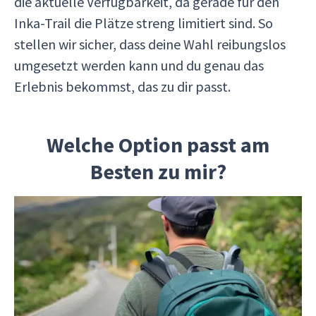
die aktuelle Verfügbarkeit, da gerade für den
Inka-Trail die Plätze streng limitiert sind. So
stellen wir sicher, dass deine Wahl reibungslos
umgesetzt werden kann und du genau das
Erlebnis bekommst, das zu dir passt.
Welche Option passt am
Besten zu mir?
Damit du die für dich passende Wahl triffst,
haben wir jede Option kurz für dich eingeordnet:
4-tägiger Inka-Trail
– ideal für erfahrene
Wanderer mit sehr guter Kondition.
Anspruchsvolle Etappen, mehrere