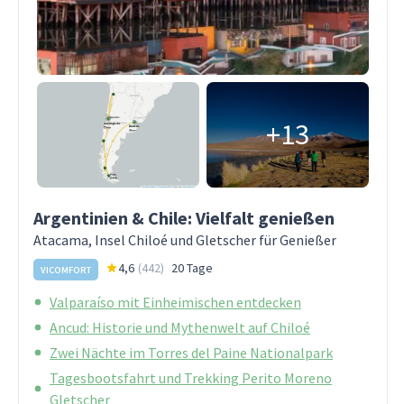
+13
Argentinien & Chile: Vielfalt genießen
Atacama, Insel Chiloé und Gletscher für Genießer
4,6
(
442
)
20 Tage
VICOMFORT
Valparaíso mit Einheimischen entdecken
Ancud: Historie und Mythenwelt auf Chiloé
Zwei Nächte im Torres del Paine Nationalpark
Tagesbootsfahrt und Trekking Perito Moreno
Gletscher