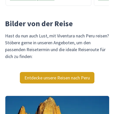
beeindruckende Monumente und
zum Tei
besonders unsere tolle Reiseleiterin
Hervorh
"Pili" machte diesen Trip zu einem
Organis
außergewöhnlichen Erlebnis. Daneben
freundli
Bilder von der Reise
war die Reise top organisiert und die
Wohl un
Auswahl der Unterkünfte hat uns sehr
Reiselei
Hast du nun auch Lust, mit Viventura nach Peru reisen?
gut gefallen.
fachkund
Stöbere gerne in unseren Angeboten, um den
Unterkün
Erwartun
passenden Reisetermin und die ideale Reiseroute für
bleibt n
dich zu finden:
zuhause.
an das 
Entdecke unsere Reisen nach Peru