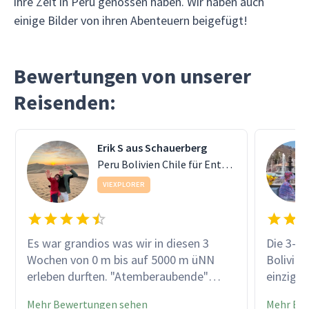
ihre Zeit in Peru genossen haben. Wir haben auch
einige Bilder von ihren Abenteuern beigefügt!
Bewertungen von unserer
Reisenden:
Erik S aus Schauerberg
Peru Bolivien Chile für Entdecker
VIEXPLORER
Es war grandios was wir in diesen 3
Die 3-w
Wochen von 0 m bis auf 5000 m üNN
Bolivien
erleben durften. "Atemberaubende"
einzigar
Höhen, unendliche Weiten,
Eindrüc
Mehr Bewertungen sehen
Mehr Be