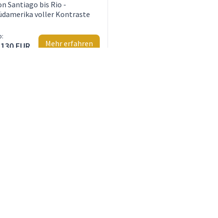
on Santiago bis Rio -
üdamerika voller Kontraste
b:
Mehr erfahren
.130 EUR