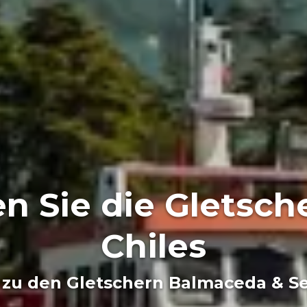
 Sie die Gletsche
Chiles
 zu den Gletschern Balmaceda & S