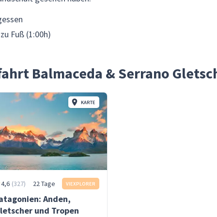
gessen
 zu Fuß (1:00h)
ffahrt Balmaceda & Serrano Gletsc
KARTE
4,6
(
327
)
22 Tage
VIEXPLORER
atagonien: Anden,
letscher und Tropen