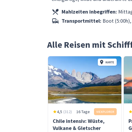
Mahlzeiten inbegriffen:
Mitta
Transportmittel:
Boot (5:00h),
Alle Reisen mit Schif
KARTE
4,5
(
312
)
16 Tage
VIEXPLORER
Chile intensiv: Wüste,
P
Vulkane & Gletscher
G