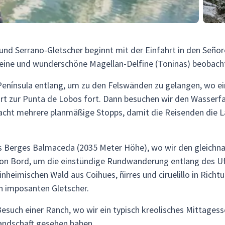
und Serrano-Gletscher beginnt mit der Einfahrt in den Señor
eine und wunderschöne Magellan-Delfine (Toninas) beobach
 Península entlang, um zu den Felswänden zu gelangen, wo e
rt zur Punta de Lobos fort. Dann besuchen wir den Wasserfal
cht mehrere planmäßige Stopps, damit die Reisenden die 
des Berges Balmaceda (2035 Meter Höhe), wo wir den gleich
 von Bord, um die einstündige Rundwanderung entlang des 
nheimischen Wald aus Coihues, ñirres und ciruelillo in Rich
n imposanten Gletscher.
esuch einer Ranch, wo wir ein typisch kreolisches Mittages
Landschaft gesehen haben.