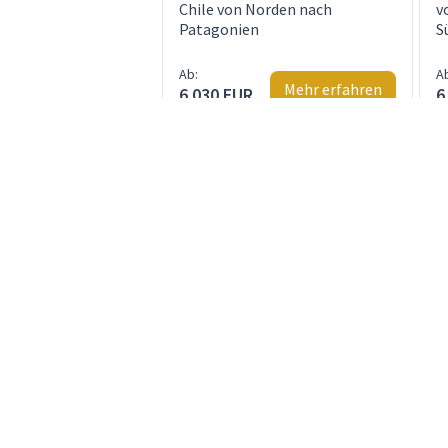
Chile von Norden nach
v
Patagonien
S
Ab:
A
Mehr erfahren
6.030 EUR
6