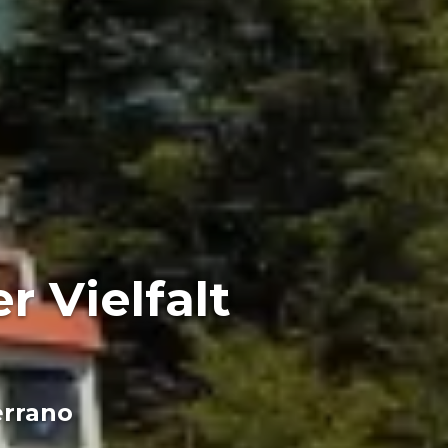
r Vielfalt
errano