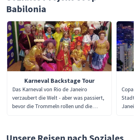
Babilonia
Karneval Backstage Tour
Das Karneval von Rio de Janeiro
Copacab
verzaubert die Welt - aber was passiert,
Stadtte
bevor die Trommeln rollen und die
Janeiro.
Tänzer glänzen? Mit Viventura trittst du
Ozean, 
hinter die Kulissen und erlebst den
bevölke
Herzschlag der Feier. Besuche eine
Sandstr
Unsere Reisen nach Soziales
Sambaschule, erkunde die Werkstätten
hat die