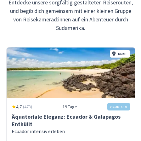
Entdecke unsere sorgfältig gestalteten Reiserouten,
und begib dich gemeinsam mit einer kleinen Gruppe
von Reisekamerad:innen auf ein Abenteuer durch
Südamerika.
KARTE
4,7
(
473
)
19 Tage
VICOMFORT
Äquatoriale Eleganz: Ecuador & Galapagos
Enthüllt
Ecuador intensiv erleben