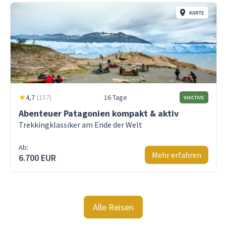
KARTE
4,7
(
157
)
16 Tage
VIACTIVE
Abenteuer Patagonien kompakt & aktiv
Trekkingklassiker am Ende der Welt
Ab:
Mehr erfahren
6.700 EUR
Alle Reisen