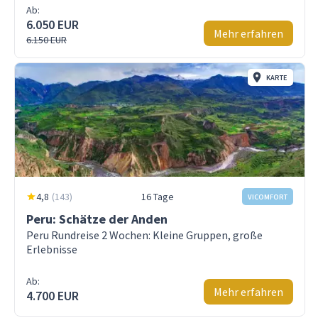
Ab:
6.050 EUR
Mehr erfahren
6.150 EUR
KARTE
4,8
(
143
)
16 Tage
VICOMFORT
Peru: Schätze der Anden
Peru Rundreise 2 Wochen: Kleine Gruppen, große
Erlebnisse
Ab:
Mehr erfahren
4.700 EUR