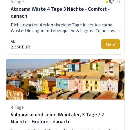
Einttrittsgeldes für Galapagos.
Übernachtungen und/oder Transfers notwendig sein
5 Tage
5,0
(
4
)
können. Dein Reiseberater wird dich hierzu rechtzeitig
Atacama Wüste 4 Tage 3 Nächte - Comfort -
informieren.
danach
Dich erwarten 4 erlebnisreiche Tage in der Atacama
Wüste: Die Lagunen Tebenquiche & Laguna Cejar, sowie
das Mondtal mit einem Aperitiv während du den
Ab
Sonnenuntergang beobachtest und andere Highlights
Mehr
2.350 EUR
der Wüste. Inklusive: Private Touren mit
Eintrittskarten, Comfort Hotel und Guide sind
inklusive. Flug von Santiago de Chile - Calama inklusive.
Bitte beachte, dass je nach endgültiger Flugroute und
Ankunfts- und Abflughafen zusätzliche
Übernachtungen und/oder Transfers anfallen können.
Dein Reiseberater wird dich entsprechend informieren.
4 Tage
Valparaiso und seine Weintäler, 3 Tage / 2
Nächte - Explore - danach