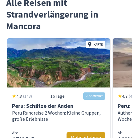
Alle Reisen mit
Strandverlängerung in
Mancora
KARTE
4,8
(
143
)
16 Tage
4,7
(
46
)
VICOMFORT
Peru: Schätze der Anden
Peru: W
Peru Rundreise 2 Wochen: Kleine Gruppen,
Authentis
große Erlebnisse
Wochen
Ab:
Ab:
Mehr erfahren