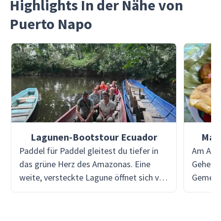
Highlights In der Nähe von
Puerto Napo
Lagunen-Bootstour Ecuador
Mai
Paddel für Paddel gleitest du tiefer in
Am Aben
das grüne Herz des Amazonas. Eine
Geheimn
weite, versteckte Lagune öffnet sich vor
Gemeins
dir - ruhig, geheimnisvoll, umgeben von
Gemeins
verworrenem Dschungel. Keine
frische 
Motoren, keine Menschenmassen - nur
Bananen