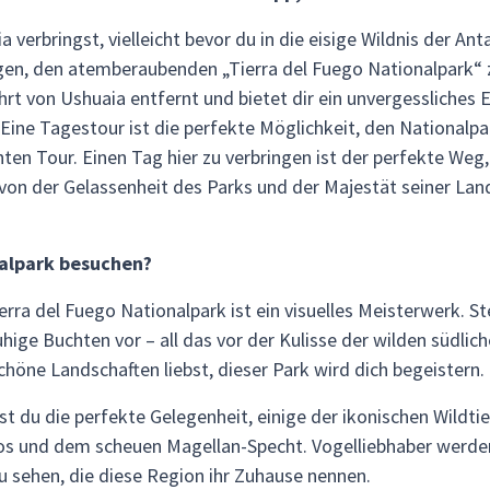
verbringst, vielleicht bevor du in die eisige Wildnis der Ant
ngen, den atemberaubenden „Tierra del Fuego Nationalpark“
rt von Ushuaia entfernt und bietet dir ein unvergessliches E
. Eine Tagestour ist die perfekte Möglichkeit, den National
ten Tour. Einen Tag hier zu verbringen ist der perfekte Weg
n der Gelassenheit des Parks und der Majestät seiner Lan
alpark besuchen?
ra del Fuego Nationalpark ist ein visuelles Meisterwerk. St
hige Buchten vor – all das vor der Kulisse der wilden südlich
chöne Landschaften liebst, dieser Park wird dich begeistern.
st du die perfekte Gelegenheit, einige der ikonischen Wildt
 und dem scheuen Magellan-Specht. Vogelliebhaber werden 
u sehen, die diese Region ihr Zuhause nennen.