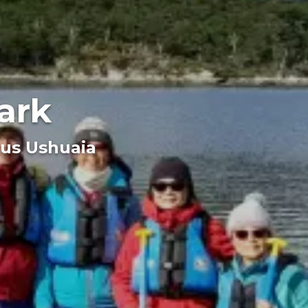
ark
us Ushuaia