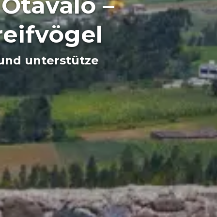
Otavalo –
reifvögel
und unterstütze