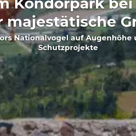
m Kondorpark bei 
 majestätische G
rs Nationalvogel auf Augenhöhe 
Schutzprojekte