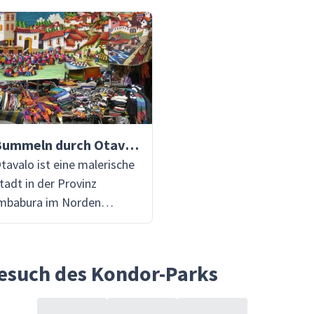
Bummeln durch Otavalo
tavalo ist eine malerische
tadt in der Provinz
mbabura im Norden
cuadors, eingebettet in
as Hochland der Anden.
ie ist international bekannt
esuch des Kondor-Parks
ür ihren lebhaften
ndigenen Markt, einen der