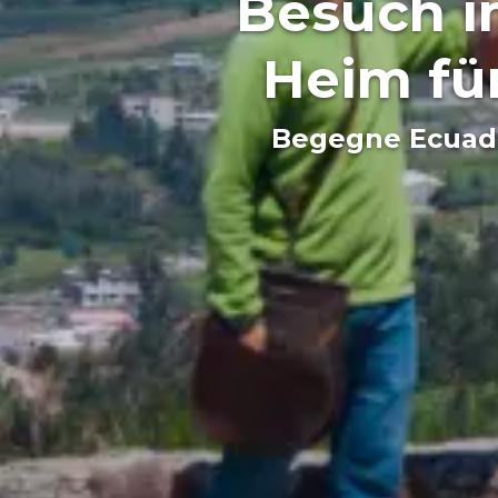
Besuch i
Heim für
Begegne Ecuado