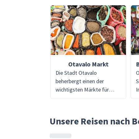
Otavalo Markt
Die Stadt Otavalo
O
beherbergt einen der
S
wichtigsten Märkte für
I
Tradition und
E
Kunsthandwerk in
d
Südamerika, den berühmten
S
Unsere Reisen nach B
Otavalo-Markt. Nur zwei
f
Autostunden von der
i