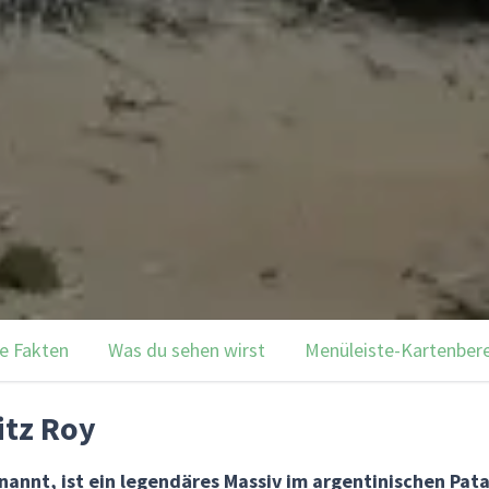
e Fakten
Was du sehen wirst
Menüleiste-Kartenber
itz Roy
nannt, ist ein legendäres Massiv im argentinischen Pat