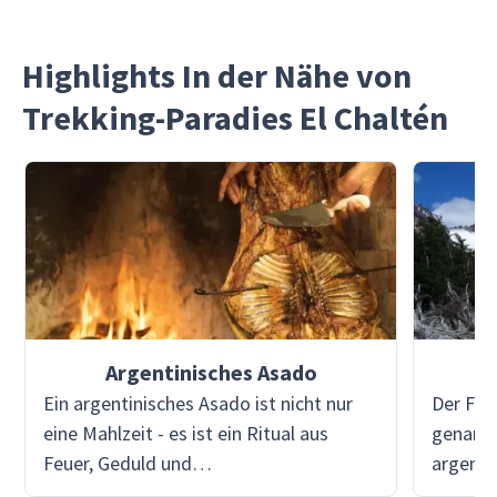
Highlights In der Nähe von
Trekking-Paradies El Chaltén
Argentinisches Asado
Ein argentinisches Asado ist nicht nur
Der Fit
eine Mahlzeit - es ist ein Ritual aus
genannt
Feuer, Geduld und
argenti
Zusammengehörigkeit. Mit Viventura
eine Hö