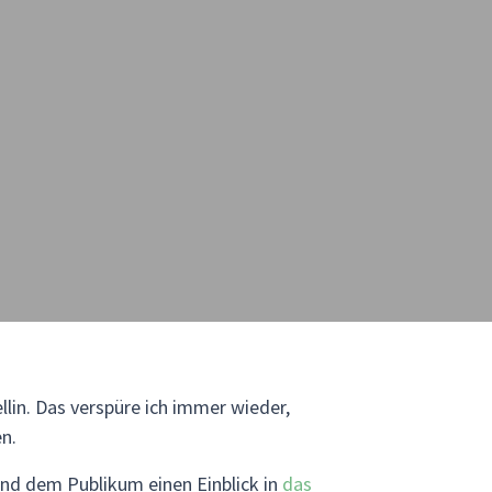
in. Das verspüre ich immer wieder,
n.
und dem Publikum einen Einblick in
das