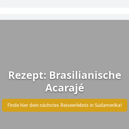
Rezept: Brasilianische
Acarajé
Finde hier dein nächstes Reiseerlebnis in Südamerika!