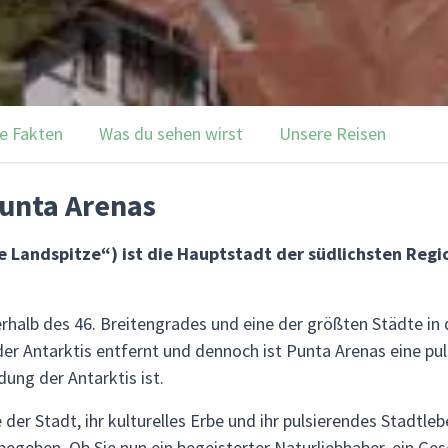
e Fakten
Was du sehen wirst
Unsere Reisen
unta Arenas
e Landspitze“) ist die Hauptstadt der südlichsten Regi
erhalb des 46. Breitengrades und eine der größten Städte i
 der Antarktis entfernt und dennoch ist Punta Arenas eine pu
ung der Antarktis ist.
er Stadt, ihr kulturelles Erbe und ihr pulsierendes Stadtlebe
geben. Ob Sie nun ein begeisterter Naturliebhaber, ein Ges