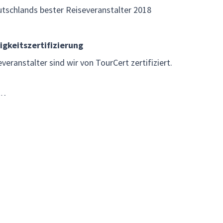
utschlands bester Reiseveranstalter 2018
igkeitszertifizierung
veranstalter sind wir von TourCert zertifiziert.
it
als 25.000 Kundenfeedbacks der Reisemarke Ventura TRAVE