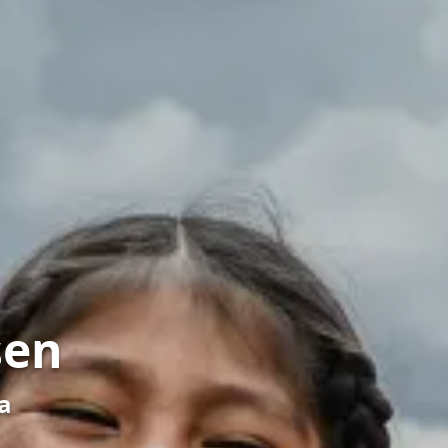
sen
a